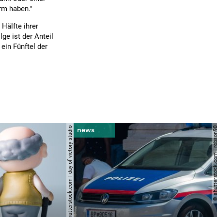
rm haben."
Hälfte ihrer
e ist der Anteil
ein Fünftel der
© shutterstock.com | day of victory studio
© shutterstock.com | r