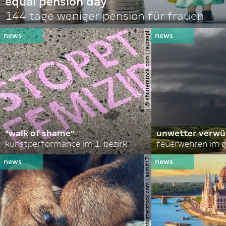
equal pension day
144 tage weniger pension für frauen
© shutterstock.com | lauraapl
"walk of shame"
unwetter verwü
kunstperformance im 1. bezirk
feuerwehren im g
© shutterstock.com | asmit17