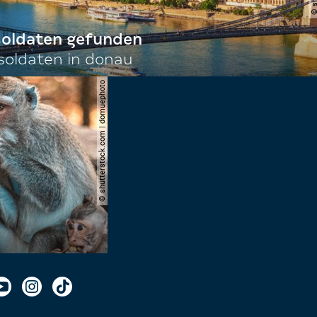
 soldaten gefunden
oldaten in donau
© shutterstock.com | domuephoto