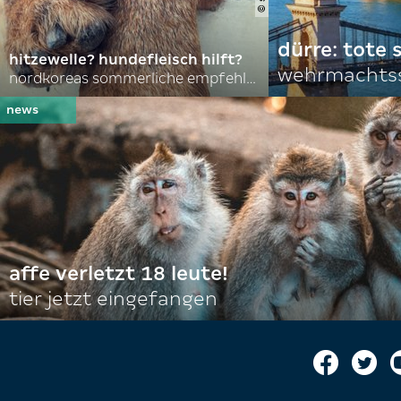
dürre: tote
hitzewelle? hundefleisch hilft?
wehrmachtss
nordkoreas sommerliche empfehlungen
affe verletzt 18 leute!
tier jetzt eingefangen