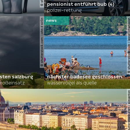
pensionist entführt bub (4)
polizei-rettung
© shutterstock.com | john d sirlin
© shutterstock.com | lasse 
sten salzburg
nächster badesee geschlossen
roßeinsatz
wasservögel als quelle
© shutterstock.com | al