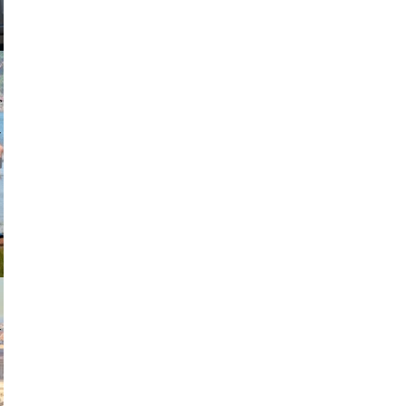
johansson
exanton