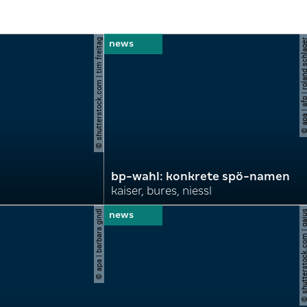
© shutterstock.com | tim freitag
© apa | afp | roland s
bp-wahl: konkrete spö-namen
kaiser, bures, niessl
© apa | barbara gindl
© shutterstock.com |