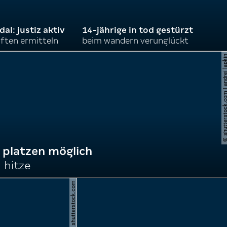
l: justiz aktiv
14-jährige in tod gestürzt
ften ermitteln
beim wandern verunglückt
© shutterstock.com | andre
 platzen möglich
 hitze
© spitzi-foto / shutterstock.com