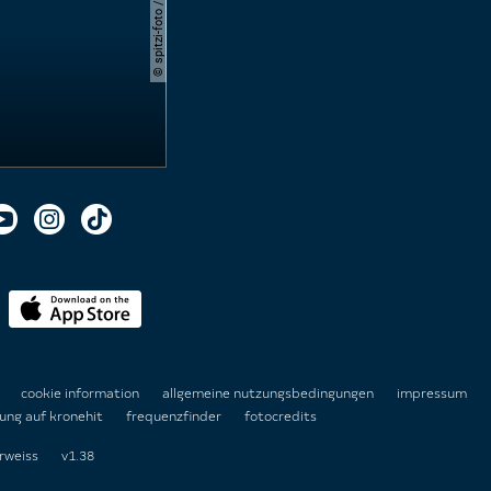
n
cookie information
allgemeine nutzungsbedingungen
impressum
ung auf kronehit
frequenzfinder
fotocredits
rweiss
v1.38