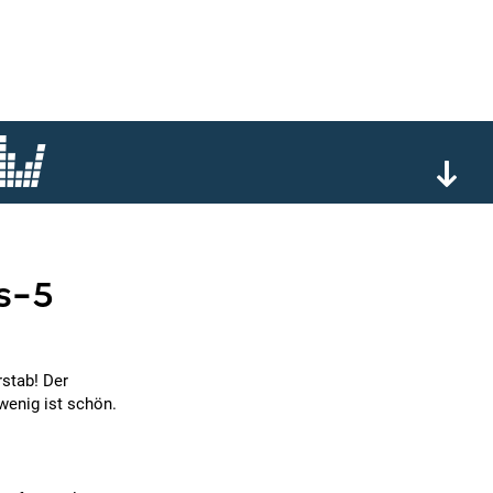
s-5
rstab! Der
wenig ist schön.