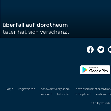
überfall auf dorotheum
täter hat sich verschanzt
login
registrieren
passwort vergessen?
datenschutzinformatio
kontakt
hitsuche
radioplayer
radiowerb
site by
wunde