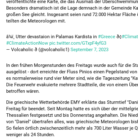
veröffentlichte eine Karte, die das Ausmaß der Überschwemmun
Besonders dramatisch ist die Lage demnach in der Gemeinde Kar
großen See gleicht. Insgesamt seien rund 72.000 Hektar Fläch
teilten die Meteorologen mit.
â¼ï¸ Utter devastaion in Palamas Kardista in
#Greece
ð¢
#Clima
#ClimateActionNow
pic.twitter.com/GTxpF4yfG3
— Volcaholic ð (@volcaholic1)
September 7, 2023
In den frühen Morgenstunden des Freitags wurde auch für die St
ausgelöst - dort erreichte der Fluss Pinios einen Pegelstand vo
es normalerweise rund vier Meter sind, wie die Tageszeitung "Kat
Die Feuerwehr evakuierte mehrere Stadtteile, die von einem Übe
betroffen wären.
Die griechische Wetterbehörde EMY erklärte das Sturmtief "Dani
Freitag für beendet. Seit Montag hatte es sich über der mittelgr
Thessalien festgesetzt und bis Donnerstag angehalten. Die Ni
von "Daniel" übertrafen alles, was griechische Meteorologen bi
So fielen örtlich zwischenzeitlich mehr als 700 Liter Wasser je 
weniger als 24 Stunden.