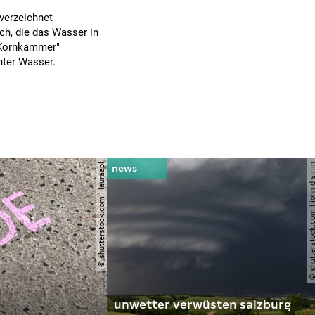
verzeichnet
ch, die das Wasser in
 "Kornkammer"
nter Wasser.
© shutterstock.com | lauraapl
© shutterstock.com | john 
unwetter verwüsten salzburg