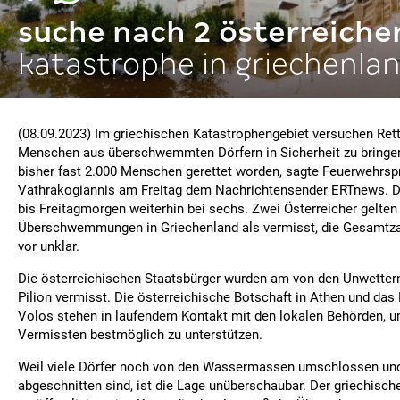
suche nach 2 österreiche
katastrophe in griechenla
(08.09.2023) Im griechischen Katastrophengebiet versuchen Rett
Menschen aus überschwemmten Dörfern in Sicherheit zu bringe
bisher fast 2.000 Menschen gerettet worden, sagte Feuerwehrsp
Vathrakogiannis am Freitag dem Nachrichtensender ERTnews. Di
bis Freitagmorgen weiterhin bei sechs. Zwei Österreicher gelten
Überschwemmungen in Griechenland als vermisst, die Gesamtzah
vor unklar.
Die österreichischen Staatsbürger wurden am von den Unwettern
Pilion vermisst. Die österreichische Botschaft in Athen und das
Volos stehen in laufendem Kontakt mit den lokalen Behörden, 
Vermissten bestmöglich zu unterstützen.
Weil viele Dörfer noch von den Wassermassen umschlossen un
abgeschnitten sind, ist die Lage unüberschaubar. Der griechisc