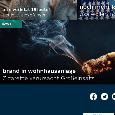
noch mehr k
affe verletzt 18 leute!
usa wollen 
tier jetzt eingefangen
brand in wohnhausanlage
Zigarette verursacht Großeinsatz