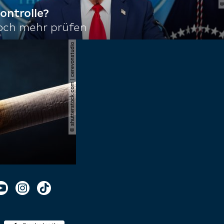
ontrolle?
noch mehr prüfen
© shutterstock.com | cerevonstudio