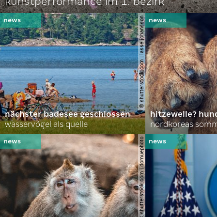
kunstperformance im 1. bezirk
© shutterstock.com | lasse johansson
nächster badesee geschlossen
hitzewelle? hund
wasservögel als quelle
© shutterstock.com | domuephoto