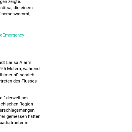
gen zeigte.
ditsa, die einem
e überschwemmt,
teEmergency
adt Larisa Alarm
n 9,5 Metern, während
himerini" schrieb.
rtreten des Flusses
el" derweil am
iechischen Region
ederschlagsmengen
sher gemessen hatten.
Quadratmeter in