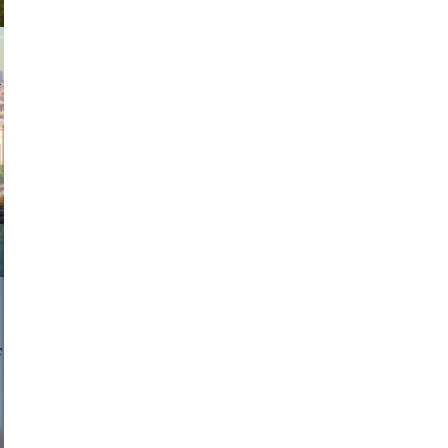
exanton
a sukoff