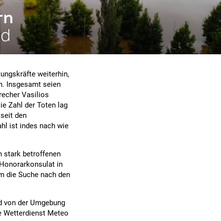
rn
nd
ungskräfte weiterhin,
n. Insgesamt seien
recher Vasilios
e Zahl der Toten lag
 seit den
l ist indes nach wie
 stark betroffenen
 Honorarkonsulat in
um die Suche nach den
d von der Umgebung
he Wetterdienst Meteo