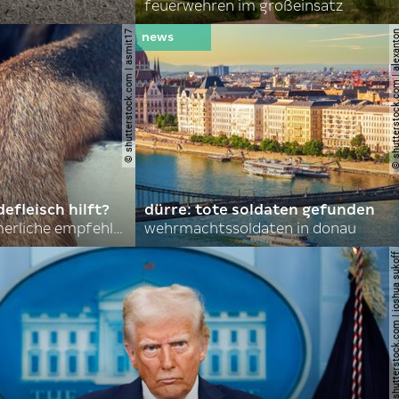
feuerwehren im großeinsatz
© shutterstock.com | asmit17
© shutterstock.com | al
efleisch hilft?
dürre: tote soldaten gefunden
nordkoreas sommerliche empfehlungen
wehrmachtssoldaten in donau
© shutterstock.com | joshu