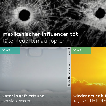
mexikanischer influencer tot
täter feuerten auf opfer
© shutterstock.com | soldatooff
vater in gefriertruhe
wieder neuer hi
pension kassiert
41,2 grad in bad