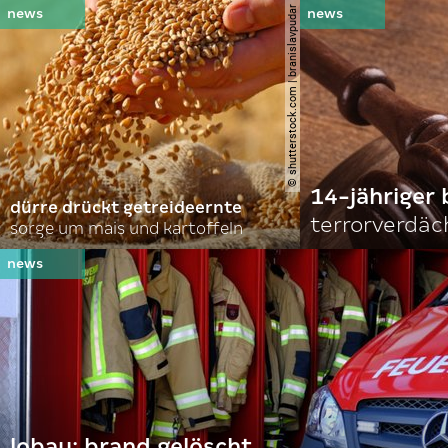
© shutterstock.com | branislavpudar
14-jähriger 
dürre drückt getreideernte
terrorverdäc
sorge um mais und kartoffeln
lobau: brand gelöscht