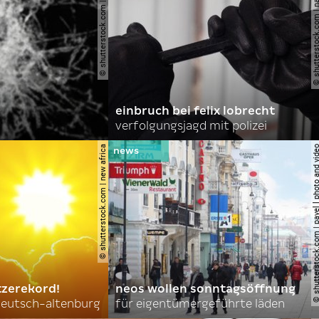
© shutterstock.com | opikckck
© shutterstock.com | nata
einbruch bei felix lobrecht
verfolgungsjagd mit polizei
© shutterstock.com | new africa
© shutterstock.com | pavel l phot
tzerekord!
neos wollen sonntagsöffnung
 deutsch-altenburg
für eigentümergeführte läden