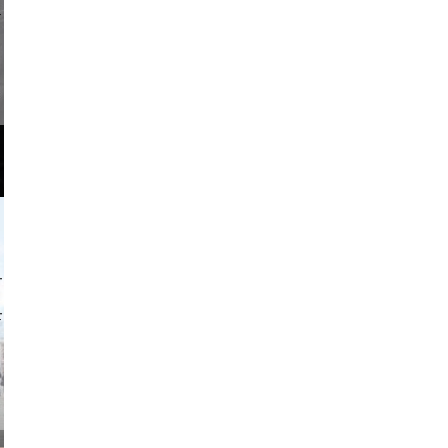
li _ mis
o and video