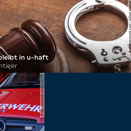
© shutterstock.com | billi
bleibt in u-haft
htiger
© shutterstock.com | kittyfly