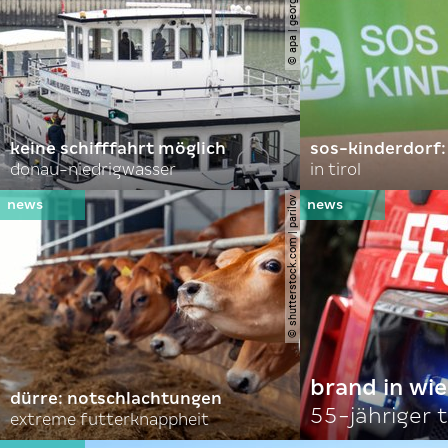
© apa | georg hochmuth
keine schifffahrt möglich
sos-kinderdorf:
donau-niedrigwasser
in tirol
© shutterstock.com | parilov
brand in wie
dürre: notschlachtungen
55-jähriger 
extreme futterknappheit