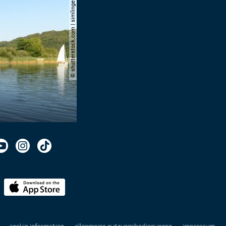
© shutterstock.com | simlinger