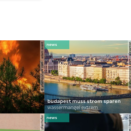
© shutterstock.com | adam avant
© shutterstock.com | al
budapest muss strom sparen
wassermangel extrem