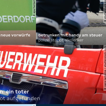
© apa/herbert pfarrhofer
© shutterstock.com | 
 neue vorwürfe
betrunken mit handy am steuer
polizei stoppt alkolenker
© joerg lantelme / shutter
n: ein toter
tot aufgefunden