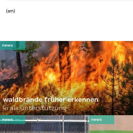
(am)
waldbrände früher erkennen
ki als unterstützung