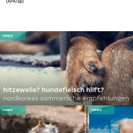
(APA/ap)
hitzewelle? hundefleisch hilft?
nordkoreas sommerliche empfehlungen
© shutterstock.com | domuephoto