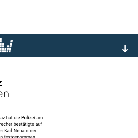
z
en
az hat die Polizei am
echer bestätigte auf
ter Karl Nehammer
gen festgenommen