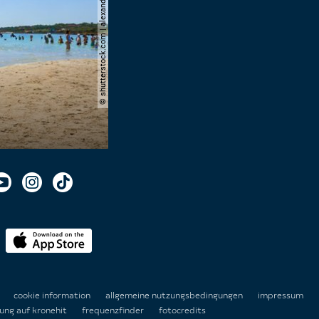
© shutterstock.com | alexandre.rosa
n
cookie information
allgemeine nutzungsbedingungen
impressum
ung auf kronehit
frequenzfinder
fotocredits