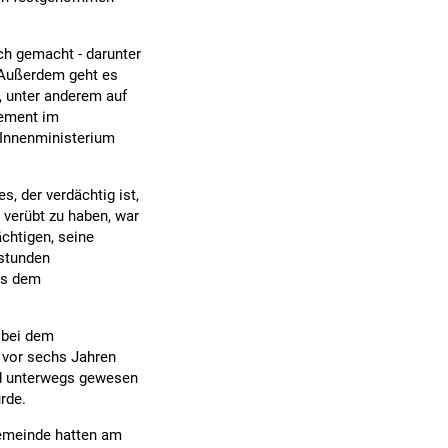
ch gemacht - darunter
 Außerdem geht es
 unter anderem auf
sement im
 Innenministerium
 der verdächtig ist,
verübt zu haben, war
chtigen, seine
nstunden
us dem
h bei dem
 vor sechs Jahren
ad unterwegs gewesen
rde.
Gemeinde hatten am