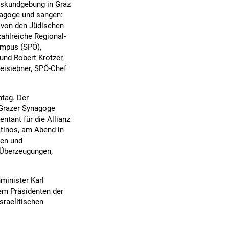
tskundgebung in Graz
agoge und sangen:
 von den Jüdischen
ahlreiche Regional-
ampus (SPÖ),
und Robert Krotzer,
eisiebner, SPÖ-Chef
tag. Der
 Grazer Synagoge
tant für die Allianz
atinos, am Abend in
ten und
 Überzeugungen,
minister Karl
em Präsidenten der
sraelitischen