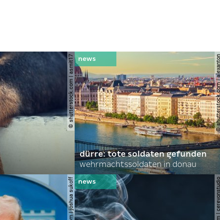
© shutterstock.com | asmit17
© shutterstock.com | al
dürre: tote soldaten gefunden
wehrmachtssoldaten in donau