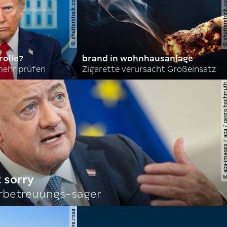
© shutterstock.com | joshua sukoff
© shutterstock.com | cerev
olle?
brand in wohnhausanlage
mehr prüfen
Zigarette verursacht Großeinsatz
© apa-images / apa / georg
 sorry
rbetreuungs-sager