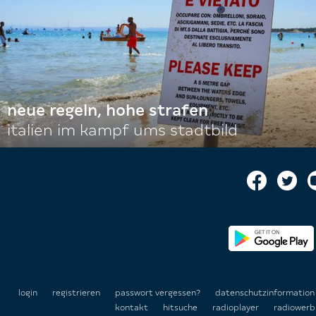
neue regeln, hohe strafen
italien im kampf ums stadtbild
login
registrieren
passwort vergessen?
datenschutzinformatio
kontakt
hitsuche
radioplayer
radiowerb