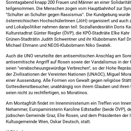
Sonntagabend knapp 200 Frauen und Männer an einer Solidaritä
teilgenommen. Die Menschen zogen vom Hauptbahnhof zur Syn
"Schulter an Schulter gegen Rassismus". Die Kundgebung wurde
österreichischen HochschülerInnen (JöH) organisiert und auch z
und Lokalpolitiker nahmen daran teil: Soziallandesrätin Doris K
Kulturstadtrat Günter Riegler (ÖVP), die KPÖ-Stadträte Elke Kahr 
Grünen-Stadträtin Judith Schwentner und ihr Klubobmann Karl Dr
Michael Ehmann und NEOS-Klubobmann Niko Swatek.
Auch die UNO verurteilte den antisemitischen Anschlag am Sonn
antisemitische Angriff auf Rosen sowie der Vandalismus in der
seien "verabscheuungswürdige Verbrechen", so der Hohe Repräsen
der Zivilisationen der Vereinten Nationen (UNAOC), Miguel Mor
einer Aussendung. Alle Formen von Gewalt gegen religiöse Stät
Gottesdienstbesucher, unabhängig von ihrem Glauben und ihren
seien nicht zu rechtfertigen, so Moratinos.
Am Montagfrüh findet im Innenministerium ein Treffen von Innen
Nehammer, Europaministerin Karoline Edtstadler (beide ÖVP), d
jüdischen Gemeinde Graz, Elie Rosen, und dem Präsidenten der I
Kultusgemeinde Wien, Oskar Deutsch, statt.