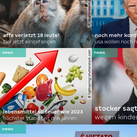
affe verletzt 18 leute!
noch mehr kontr
tier jetzt eingefangen
usa wollen noch 
© lightspring/shutterstock.com
stocker sagt
lebensmittel so teuer wie 2023
wegen kinde
höchster stand seit drei jahren