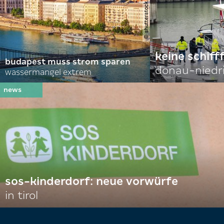
keine schiff
budapest muss strom sparen
donau-niedr
wassermangel extrem
sos-kinderdorf: neue vorwürfe
in tirol