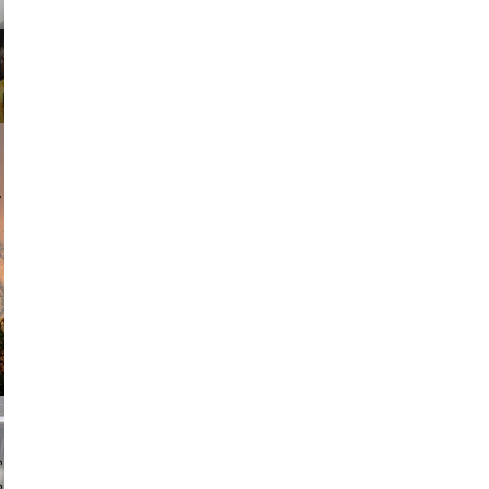
am avant
chmuth