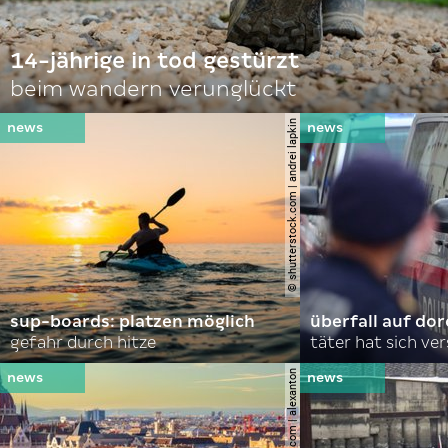
14-jährige in tod gestürzt
beim wandern verunglückt
© shutterstock.com | andrei lapkin
sup-boards: platzen möglich
überfall auf d
gefahr durch hitze
täter hat sich ve
© shutterstock.com | alexanton