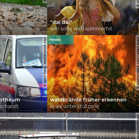
"dai dai"
wm song wird sommerhit
© spitzi-foto / shutterstock.com
© shutterstock.com | ad
orotheum
waldbrände früher erkennen
rschanzt
ki als unterstützung
© apa | georg ho