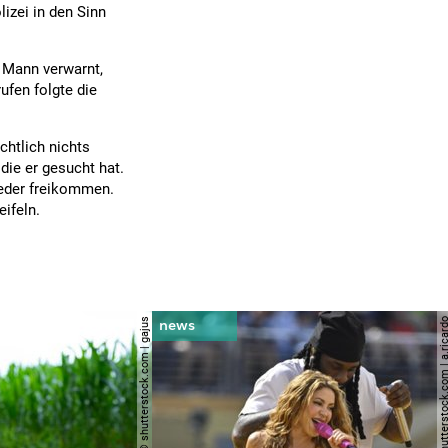
izei in den Sinn
n Mann verwarnt,
ufen folgte die
chtlich nichts
ie er gesucht hat.
eder freikommen.
ifeln.
© shutterstock.com | gajus
© shutterstock.com | a.