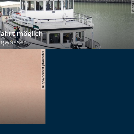
fahrt möglich
igwasser
© apa/herbert pfarrhofer