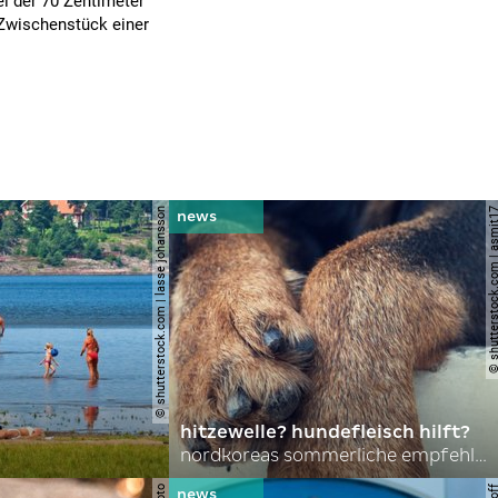
i der 70 Zentimeter
 Zwischenstück einer
© shutterstock.com | lasse johansson
© shutterstock.com | 
hitzewelle? hundefleisch hilft?
nordkoreas sommerliche empfehlungen