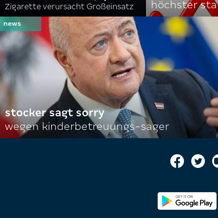
höchster stan
Zigarette verursacht Großeinsatz
stocker sagt sorry
wegen kinderbetreuungs-sager