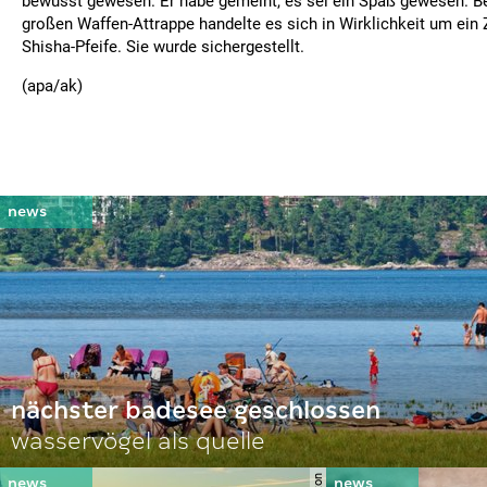
bewusst gewesen. Er habe gemeint, es sei ein Spaß gewesen. Be
großen Waffen-Attrappe handelte es sich in Wirklichkeit um ein
Shisha-Pfeife. Sie wurde sichergestellt.
(apa/ak)
nächster badesee geschlossen
wasservögel als quelle