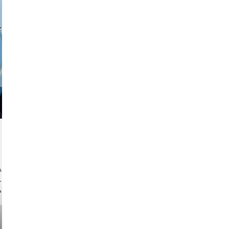
a sukoff
ock.com