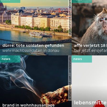
© shutterstock.com | alexanton
dürre: tote soldaten gefunden
affe verletzt 18 
wehrmachtssoldaten in donau
tier jetzt eingef
© shutterstock.com | cerevonstudio
lebensmitte
brand in wohnhausanlage