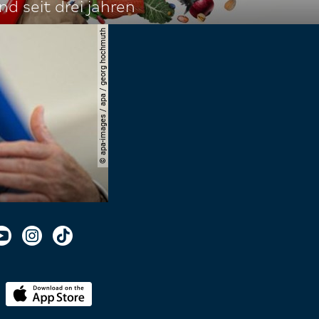
d seit drei jahren
© apa-images / apa / georg hochmuth