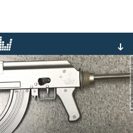
© apa/landespolizeidirektio