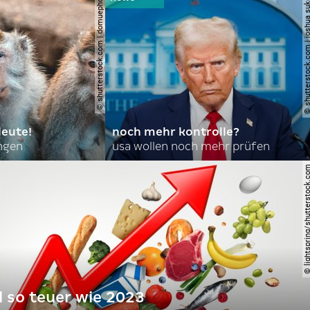
© shutterstock.com | domuephoto
© shutterstock.com | joshu
leute!
noch mehr kontrolle?
angen
usa wollen noch mehr prüfen
© lightspring/shutterst
l so teuer wie 2023