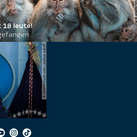
t 18 leute!
ngefangen
© shutterstock.com | joshua sukoff