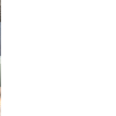
asmit17
muephoto