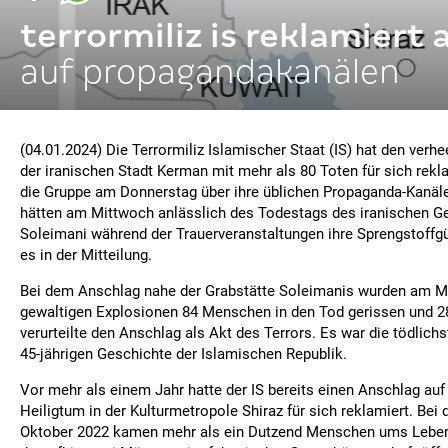
terrormiliz is reklamiert 
auf propagandakanälen
(04.01.2024) Die Terrormiliz Islamischer Staat (IS) hat den verh
der iranischen Stadt Kerman mit mehr als 80 Toten für sich rekla
die Gruppe am Donnerstag über ihre üblichen Propaganda-Kanäle
hätten am Mittwoch anlässlich des Todestags des iranischen 
Soleimani während der Trauerveranstaltungen ihre Sprengstoffgü
es in der Mitteilung.
Bei dem Anschlag nahe der Grabstätte Soleimanis wurden am M
gewaltigen Explosionen 84 Menschen in den Tod gerissen und 28
verurteilte den Anschlag als Akt des Terrors. Es war die tödlichs
45-jährigen Geschichte der Islamischen Republik.
Vor mehr als einem Jahr hatte der IS bereits einen Anschlag auf 
Heiligtum in der Kulturmetropole Shiraz für sich reklamiert. Bei 
Oktober 2022 kamen mehr als ein Dutzend Menschen ums Leben. 