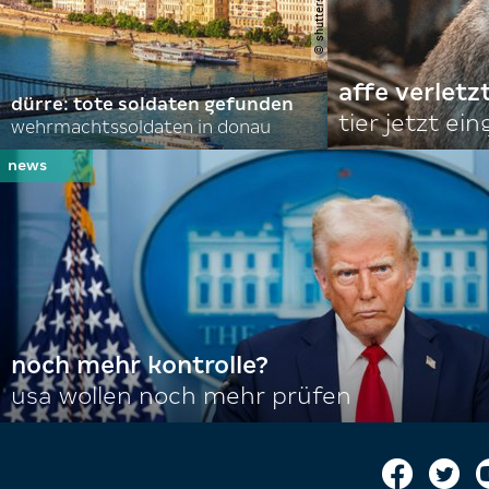
affe verletz
dürre: tote soldaten gefunden
tier jetzt ei
wehrmachtssoldaten in donau
noch mehr kontrolle?
usa wollen noch mehr prüfen