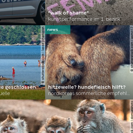
"walk of shame"
kunstperformance im 1. bezirk
© shutterstock.com | lasse johansson
© shutterstock.com | 
ee geschlossen
hitzewelle? hundefleisch hilft?
uelle
nordkoreas sommerliche empfehlungen
© shutterstock.com | do