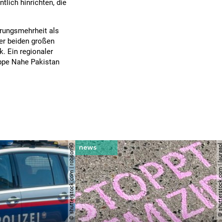
tlich hinrichten, die
erungsmehrheit als
der beiden großen
. Ein regionaler
uppe Nahe Pakistan
© shutterstock.com | robson90
© shutterstock.com | l