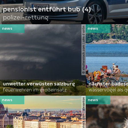
pensionist entführt bub (4)
polizei-rettung
© shutterstock.com | john d sirlin
unwetter verwüsten salzburg
nächster bades
feuerwehren im großeinsatz
wasservögel als q
© shutterstock.com | alexanton