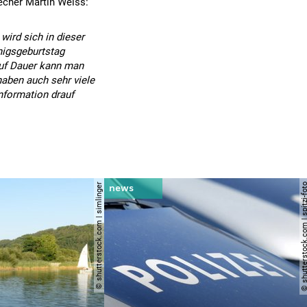
echer Martin Weiss:
wird sich in dieser
nigsgeburtstag
 auf Dauer kann man
haben auch sehr viele
Information drauf
© shutterstock.com | simlinger
© shutterstock.com | spi