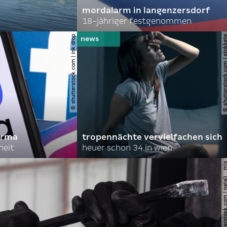
mordalarm in langenzersdorf
18-jähriger festgenommen
© shutterstock.com | ink drop
© shutterstock.com | s
irma
tropennächte vervielfachen sich
heit
heuer schon 34 in wien
© shutterstock.com | nata