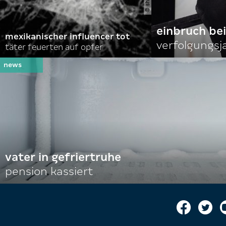
einbruch bei
mexikanischer influencer tot
verfolgungsja
täter feuerten auf opfer
vater in gefriertruhe
pension kassiert