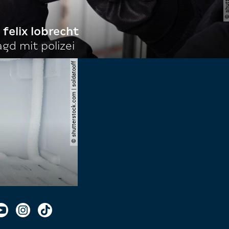
 felix lobrecht
gd mit polizei
© shutterstock.com | soldatooff