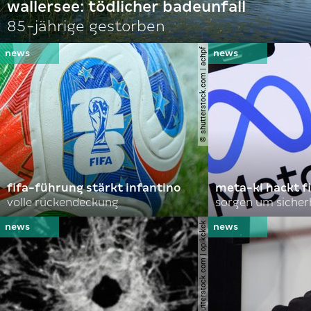
wallersee: tödlicher badeunfall
85-jährige gestorben
© shutterstock.com | achpf
fifa-führung stärkt infantino
meta-ki hackt f
volle rückendeckung
sorgen um sicher
© shutterstock.com | opikckck