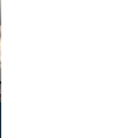
muephoto