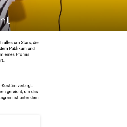
rnt
h alles um Stars, die
t dem Publikum und
üm eines Promis
t...
i-Kostüm verbirgt,
men gereicht, um das
stagram ist unter dem