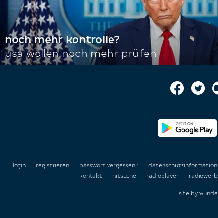
noch mehr kontrolle?
usa wollen noch mehr prüfen
login
registrieren
passwort vergessen?
datenschutzinformatio
kontakt
hitsuche
radioplayer
radiowerb
site by
wunde