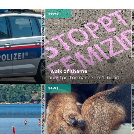
© shutterstock.com | robson90
© shutterstock.com | l
"walk of shame"
kunstperformance im 1. bezirk
© shutterstock.com | lasse johansson
© shutterstock.com | 