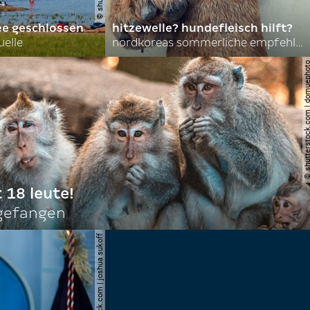
ee geschlossen
hitzewelle? hundefleisch hilft?
uelle
nordkoreas sommerliche empfehlungen
© shutterstock.com | do
t 18 leute!
ngefangen
© shutterstock.com | joshua sukoff