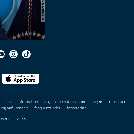
n
cookie information
allgemeine nutzungsbedingungen
impressum
ung auf kronehit
frequenzfinder
fotocredits
rweiss
v1.38