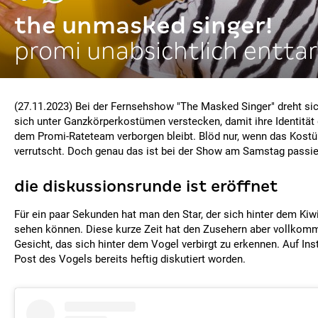
the unmasked singer!
promi unabsichtlich entta
(27.11.2023) Bei der Fernsehshow "The Masked Singer" dreht sic
sich unter Ganzkörperkostümen verstecken, damit ihre Identitä
dem Promi-Rateteam verborgen bleibt. Blöd nur, wenn das Kost
verrutscht. Doch genau das ist bei der Show am Samstag passier
die diskussionsrunde ist eröffnet
Für ein paar Sekunden hat man den Star, der sich hinter dem Kiw
sehen können. Diese kurze Zeit hat den Zusehern aber vollkom
Gesicht, das sich hinter dem Vogel verbirgt zu erkennen. Auf In
Post des Vogels bereits heftig diskutiert worden.