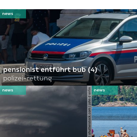
pensionist entführt bub (4)
polizei-rettung
© shutterstock.com | john d sirlin