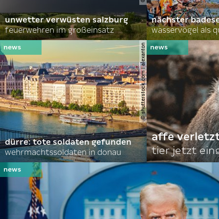
unwetter verwüsten salzburg
nächster bades
feuerwehren im großeinsatz
wasservögel als q
© shutterstock.com | alexanton
affe verletz
dürre: tote soldaten gefunden
tier jetzt ei
wehrmachtssoldaten in donau