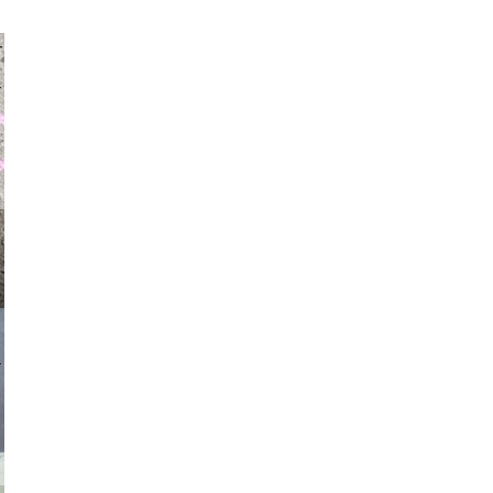
auraapl
asmit17