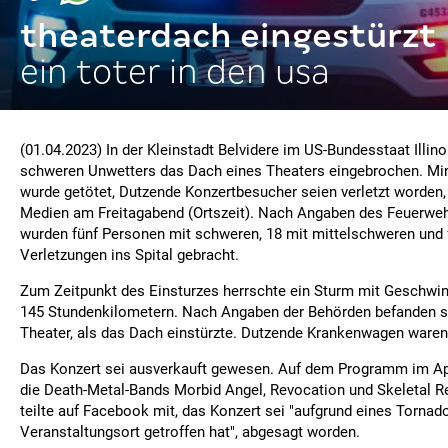
theaterdach eingestürzt
ein toter in den usa
(01.04.2023) In der Kleinstadt Belvidere im US-Bundesstaat Illinoi
schweren Unwetters das Dach eines Theaters eingebrochen. M
wurde getötet, Dutzende Konzertbesucher seien verletzt worden,
Medien am Freitagabend (Ortszeit). Nach Angaben des Feuerweh
wurden fünf Personen mit schweren, 18 mit mittelschweren und f
Verletzungen ins Spital gebracht.
Zum Zeitpunkt des Einsturzes herrschte ein Sturm mit Geschwin
145 Stundenkilometern. Nach Angaben der Behörden befanden s
Theater, als das Dach einstürzte. Dutzende Krankenwagen waren
Das Konzert sei ausverkauft gewesen. Auf dem Programm im Ap
die Death-Metal-Bands Morbid Angel, Revocation und Skeletal 
teilte auf Facebook mit, das Konzert sei "aufgrund eines Tornad
Veranstaltungsort getroffen hat", abgesagt worden.