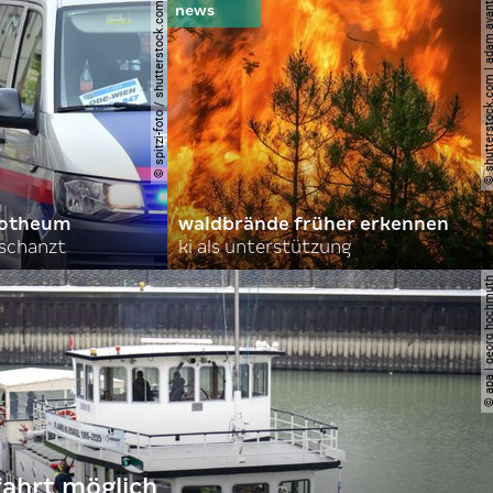
© spitzi-foto / shutterstock.com
© shutterstock.com | ad
orotheum
waldbrände früher erkennen
rschanzt
ki als unterstützung
© apa | georg ho
fahrt möglich