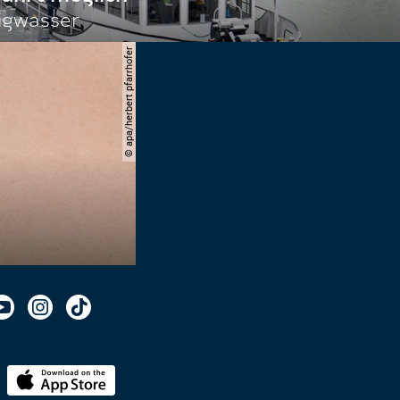
igwasser
© apa/herbert pfarrhofer