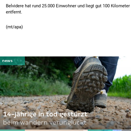
Belvidere hat rund 25.000 Einwohner und liegt gut 100 Kilomete
entfernt.
(mt/apa)
14-jährige in tod gestürzt
beim wandern verunglückt