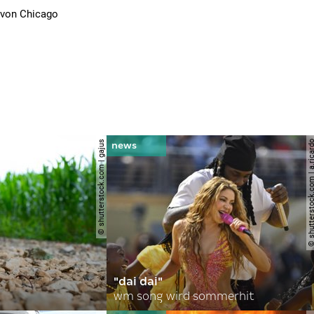
r von Chicago
© shutterstock.com | gajus
© shutterstock.com | a.
"dai dai"
wm song wird sommerhit