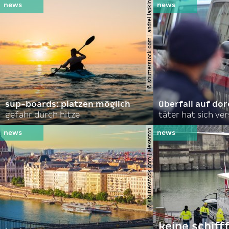
© shutterstock.com | andrei lapkin
sup-boards: platzen möglich
überfall auf d
gefahr durch hitze
täter hat sich ve
© shutterstock.com | alexanton
keine schiff