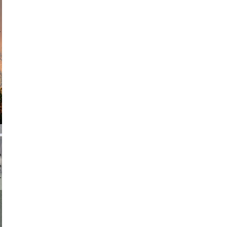
am avant
chmuth