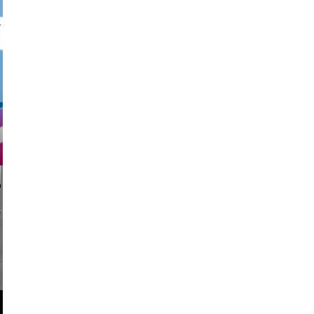
nk drop
li _ mis