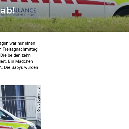
 ab!
wagen war nur einen
am Freitagnachmittag
 Die beiden zehn
ert. Ein Mädchen
PA. Die Babys wurden
© afp | zoom.tirol