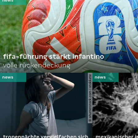
fifa-führung stärkt infantino
volle rückendeckung
© shutterstock.com | stokkete
tropennächte vervielfachen sich
mexikanischer i