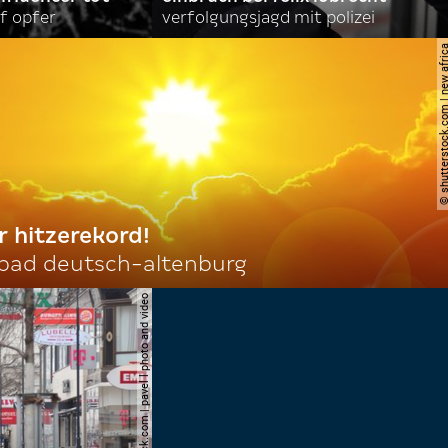
f opfer
verfolgungsjagd mit polizei
© shutterstock.com | ne
r hitzerekord!
 bad deutsch-altenburg
© shutterstock.com | pavel l photo and video