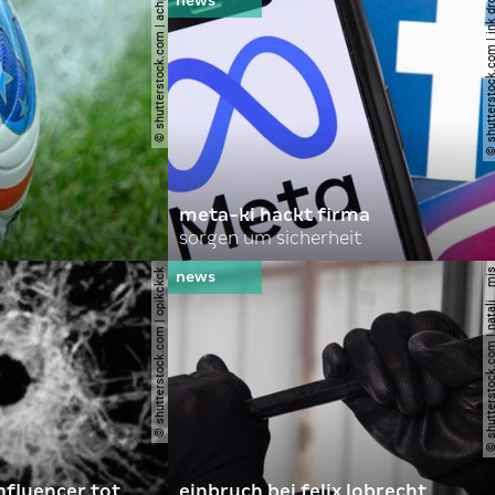
© shutterstock.com | achpf
© shutterstock.com | i
meta-ki hackt firma
sorgen um sicherheit
© shutterstock.com | opikckck
© shutterstock.com | nata
nfluencer tot
einbruch bei felix lobrecht