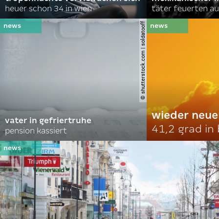
heuer schon 34 in wien
täter feuerten au
© shutterstock.com | soldatooff
wieder neue
vater in gefriertruhe
41,2 grad in
pension kassiert