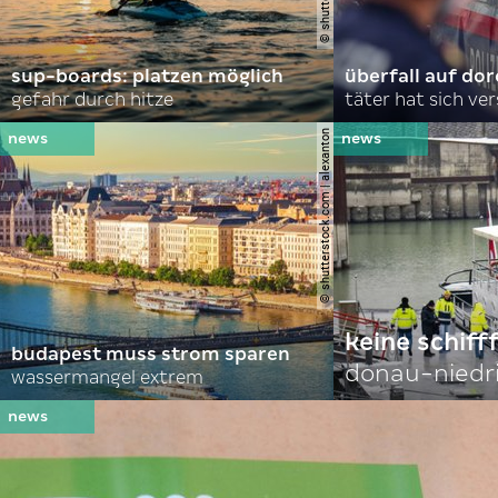
sup-boards: platzen möglich
überfall auf d
gefahr durch hitze
täter hat sich ve
© shutterstock.com | alexanton
keine schiff
budapest muss strom sparen
donau-niedr
wassermangel extrem