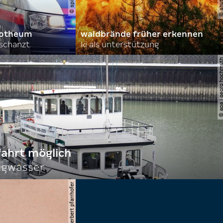
orotheum
waldbrände früher erkennen
rschanzt
ki als unterstützung
© apa | georg ho
fahrt möglich
igwasser
© apa/herbert pfarrhofer