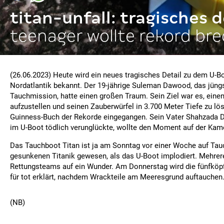
titan-unfall: tragisches d
teenager wollte rekord br
(26.06.2023) Heute wird ein neues tragisches Detail zu dem U-B
Nordatlantik bekannt. Der 19-jährige Suleman Dawood, das jüng
Tauchmission, hatte einen großen Traum. Sein Ziel war es, eine
aufzustellen und seinen Zauberwürfel in 3.700 Meter Tiefe zu lö
Guinness-Buch der Rekorde eingegangen. Sein Vater Shahzada D
im U-Boot tödlich verunglückte, wollte den Moment auf der Kame
Das Tauchboot Titan ist ja am Sonntag vor einer Woche auf Tau
gesunkenen Titanik gewesen, als das U-Boot implodiert. Mehrer
Rettungsteams auf ein Wunder. Am Donnerstag wird die fünfköp
für tot erklärt, nachdem Wrackteile am Meeresgrund auftauchen
(NB)