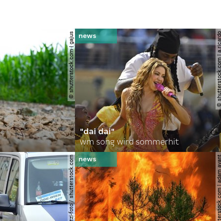
© shutterstock.com | gajus
© shutterstock.com | a.
"dai dai"
wm song wird sommerhit
© spitzi-foto / shutterstock.com
© shutterstock.com | ad