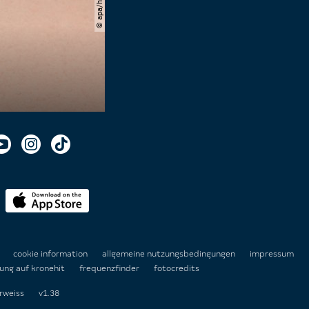
n
cookie information
allgemeine nutzungsbedingungen
impressum
ung auf kronehit
frequenzfinder
fotocredits
rweiss
v1.38