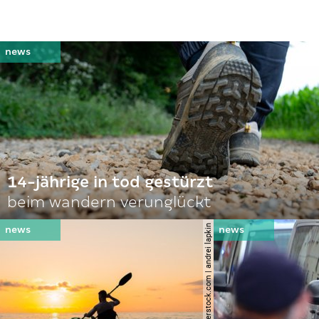
14-jährige in tod gestürzt
beim wandern verunglückt
© shutterstock.com | andrei lapkin