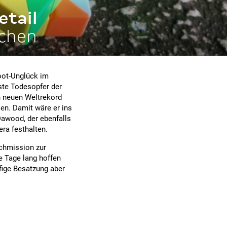
etail
echen
oot-Unglück im
ste Todesopfer der
n neuen Weltrekord
sen. Damit wäre er ins
awood, der ebenfalls
ra festhalten.
chmission zur
e Tage lang hoffen
fige Besatzung aber
.