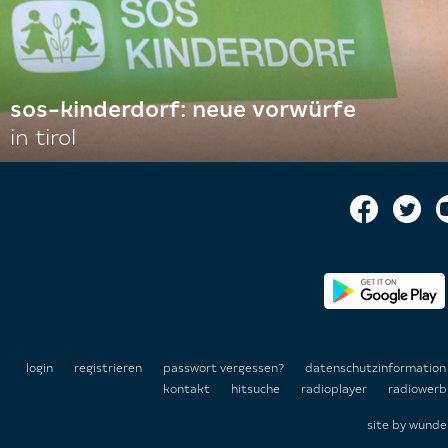
sos-kinderdorf: neue vorwürfe
in tirol
login
registrieren
passwort vergessen?
datenschutzinformatio
kontakt
hitsuche
radioplayer
radiowerb
site by
wunde