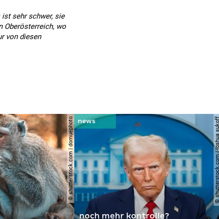
ist sehr schwer, sie
in Oberösterreich, wo
ur von diesen
© shutterstock.com | domuephoto
© shutterstock.com | joshu
noch mehr kontrolle?