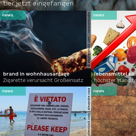
tier jetzt eingefangen
© shutterstock.com | cerevonstudio
brand in wohnhausanlage
lebensmittel so
Zigarette verursacht Großeinsatz
höchster stand se
© shutterstock.com | alexandre.rosa