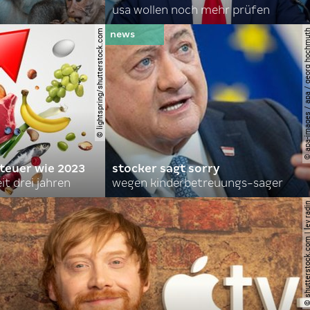
usa wollen noch mehr prüfen
© lightspring/shutterstock.com
© apa-images / apa / georg
 teuer wie 2023
stocker sagt sorry
it drei jahren
wegen kinderbetreuungs-sager
© shutterstock.com | le