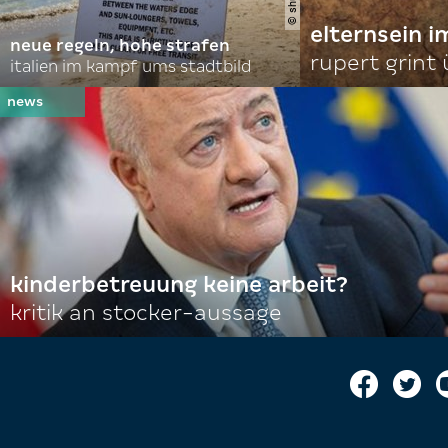
elternsein 
neue regeln, hohe strafen
rupert grint
italien im kampf ums stadtbild
kinderbetreuung keine arbeit?
kritik an stocker-aussage