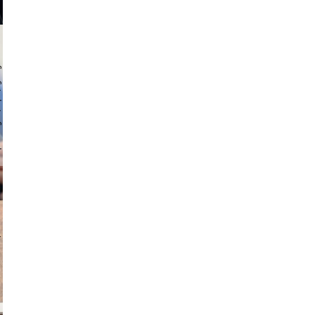
 hochmuth
v radin