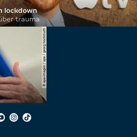
im lockdown
 über trauma
© apa-images / apa / georg hochmuth