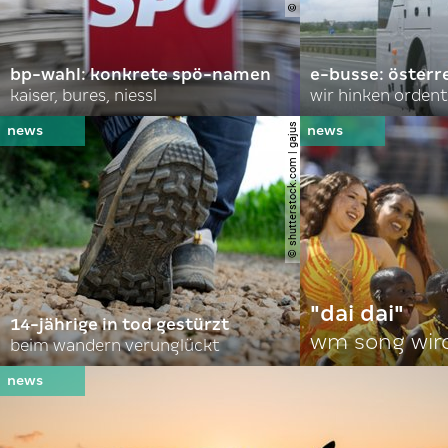
bp-wahl: konkrete spö-namen
e-busse: österr
kaiser, bures, niessl
wir hinken ordent
© shutterstock.com | gajus
"dai dai"
14-jährige in tod gestürzt
wm song wir
beim wandern verunglückt