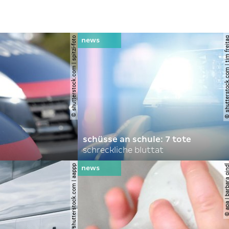
© shutterstock.com | spitzi-foto
© shutterstock.com | tim
schüsse an schule: 7 tote
schreckliche bluttat
© shutterstock.com | aappp
© apa | barbara 