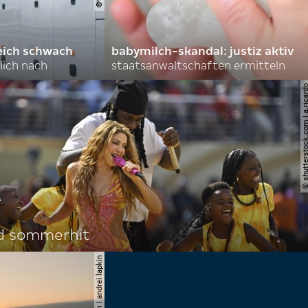
eich schwach
babymilch-skandal: justiz aktiv
lich nach
staatsanwaltschaften ermitteln
© shutterstock.com | a.
d sommerhit