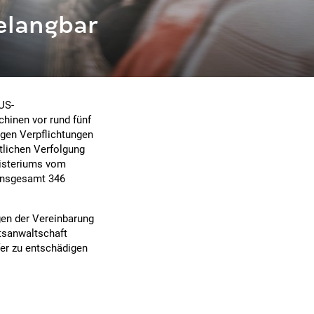
belangbar
US-
hinen vor rund fünf
egen Verpflichtungen
htlichen Verfolgung
nisteriums vom
 insgesamt 346
gen der Vereinbarung
tsanwaltschaft
fer zu entschädigen