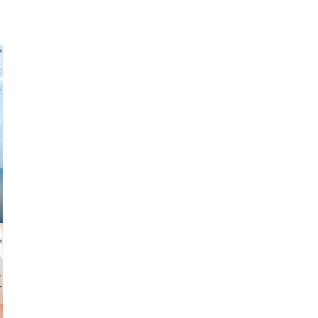
 freitag
gindl