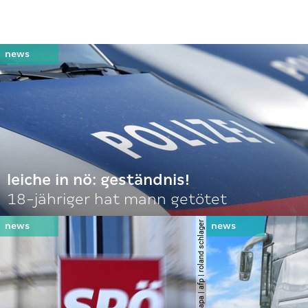
leiche in nö: geständnis!
18-jähriger hat mann getötet
© apa | afp | roland schlager