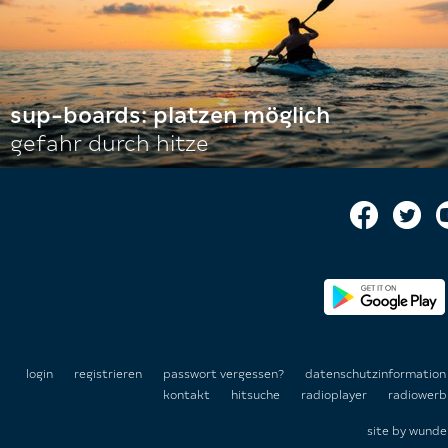
sup-boards: platzen möglich
gefahr durch hitze
login
registrieren
passwort vergessen?
datenschutzinformatio
kontakt
hitsuche
radioplayer
radiowerb
site by
wunde