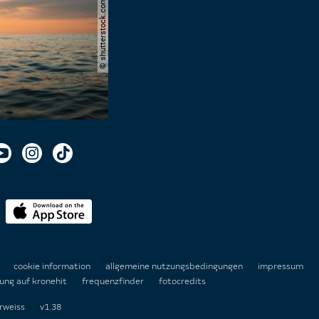
© shutterstock.com | andrei lapkin
n
cookie information
allgemeine nutzungsbedingungen
impressum
ung auf kronehit
frequenzfinder
fotocredits
rweiss
v1.38