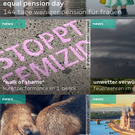
equal pension day
144 tage weniger pension für frauen
© shutterstock.com | lauraapl
"walk of shame"
unwetter verwü
kunstperformance im 1. bezirk
feuerwehren im g
© shutterstock.com | asmit17