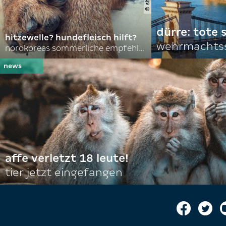
dürre: tote
hitzewelle? hundefleisch hilft?
wehrmachtss
nordkoreas sommerliche empfehlungen
affe verletzt 18 leute!
tier jetzt eingefangen