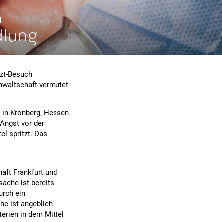
h
dlung
rzt-Besuch
anwaltschaft vermutet
s in Kronberg, Hessen
 Angst vor der
el spritzt. Das
aft Frankfurt und
sache ist bereits
urch ein
he ist angeblich
erien in dem Mittel