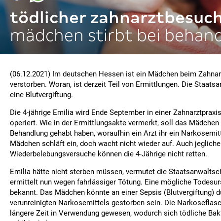
tödlicher zahnarztbesuc
mädchen stirbt bei behan
(06.12.2021) Im deutschen Hessen ist ein Mädchen beim Zahna
verstorben. Woran, ist derzeit Teil von Ermittlungen. Die Staats
eine Blutvergiftung.
Die 4-jährige Emilia wird Ende September in einer Zahnarztpraxi
operiert. Wie in der Ermittlungsakte vermerkt, soll das Mädchen
Behandlung gehabt haben, woraufhin ein Arzt ihr ein Narkosemitt
Mädchen schläft ein, doch wacht nicht wieder auf. Auch jegliche
Wiederbelebungsversuche können die 4-Jährige nicht retten.
Emilia hätte nicht sterben müssen, vermutet die Staatsanwaltsch
ermittelt nun wegen fahrlässiger Tötung. Eine mögliche Todesur
bekannt. Das Mädchen könnte an einer Sepsis (Blutvergiftung) d
verunreinigten Narkosemittels gestorben sein. Die Narkoseflasc
längere Zeit in Verwendung gewesen, wodurch sich tödliche Bakt