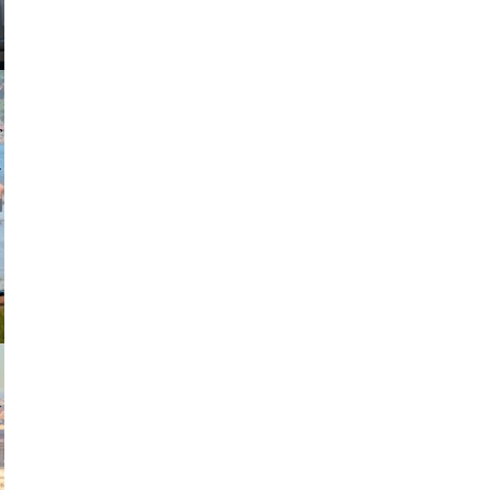
johansson
exanton