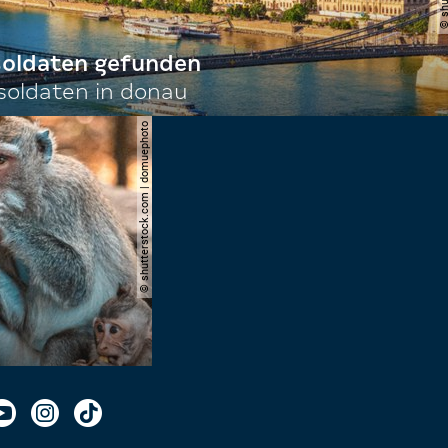
 soldaten gefunden
oldaten in donau
© shutterstock.com | domuephoto