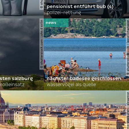
pensionist entführt bub (4)
polizei-rettung
© shutterstock.com | john d sirlin
© shutterstock.com | lasse 
sten salzburg
nächster badesee geschlossen
roßeinsatz
wasservögel als quelle
© shutterstock.com | al