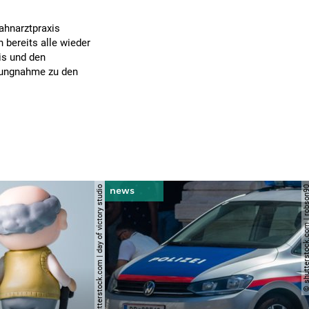
ahnarztpraxis
bereits alle wieder
is und den
lungnahme zu den
© shutterstock.com | day of victory studio
© shutterstock.com | r