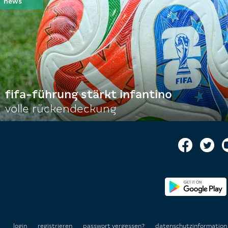
fifa-führung stärkt infantino
volle rückendeckung
login
registrieren
passwort vergessen?
datenschutzinformatio