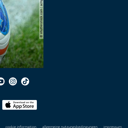
© shutterstock.com | achpf
n
cookie information
allgemeine nutzungsbedingungen
impressum