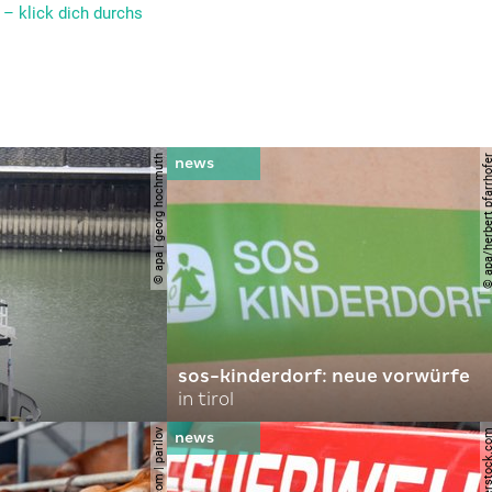
– klick dich durchs
© apa | georg hochmuth
© apa/herbert pfar
sos-kinderdorf: neue vorwürfe
in tirol