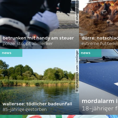
© shutterstock.com | hadrian
betrunken mit handy am steuer
dürre: notschl
polizei stoppt alkolenker
extreme futterk
© shutterstock.com | simlinger
mordalarm i
wallersee: tödlicher badeunfall
18-jähriger
85-jährige gestorben