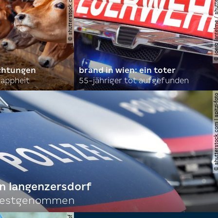
© shutterstock.com | parilov
© joerg lantelme / shutter
achtungen
brand in wien: ein toter
nappheit
55-jähriger tot aufgefunden
© shutterstock.com | spi
n langenzersdorf
 festgenommen