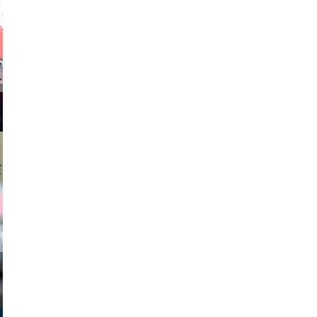
stock.com
tzi-foto