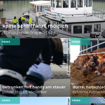
keine schifffahrt möglich
donau-niedrigwasser
© shutterstock.com | hadrian
betrunken mit handy am steuer
dürre: notschl
polizei stoppt alkolenker
extreme futterk