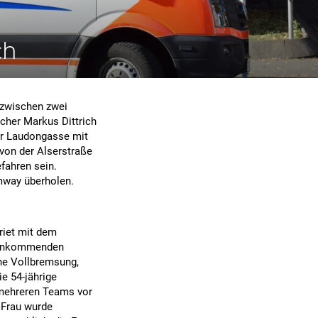
ch
 zwischen zwei
echer Markus Dittrich
er Laudongasse mit
 von der Alserstraße
fahren sein.
amway überholen.
riet mit dem
gegnkommenden
ne Vollbremsung,
e 54-jährige
 mehreren Teams vor
e Frau wurde