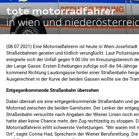
tote motorradfahrer
in wien und niederösterrei
(08.07.2021) Eine Motorradfahrerin ist heute in Wien-Josefstadt
Straßenbahnen geraten und tödlich verunglückt. Laut Polizeispr
ereignete sich der Unfall gegen 9.00 Uhr im Kreuzungsbereich d
der Lange Gasse. Ersten Erhebungen zufolge soll die 54-Jährige
kommend Richtung Laudongasse hinter einer Straßenbahn herge
Ausgerechnet in der Kurve der beiden Gassen wollte sie die Tr
Entgegenkommende Straßenbahn übersehen
Dabei übersah sie eine entgegenkommende Straßenbahn und ge
Motorrad zwischen die beiden Garnituren. Der Lenker der ent
Straßenbahn versuchte nach Angaben der Wiener Linien noch ei
hatte aber keine Chance mehr, den Zug rechtzeitig zu stoppen. Di
Motorradfahrerin erlitt schwerste Verletzungen. "Wir waren mit
Ort", sagte Corina Had, Sprecherin der Wiener Berufsrettung. Di