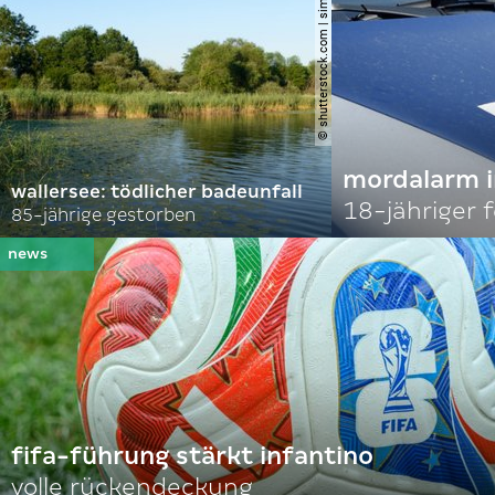
© shutterstock.com | simlinger
mordalarm i
wallersee: tödlicher badeunfall
18-jähriger
85-jährige gestorben
fifa-führung stärkt infantino
volle rückendeckung