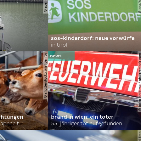
sos-kinderdorf: neue vorwürfe
in tirol
© shutterstock.com | parilov
© joerg lantelme / shutter
achtungen
brand in wien: ein toter
nappheit
55-jähriger tot aufgefunden