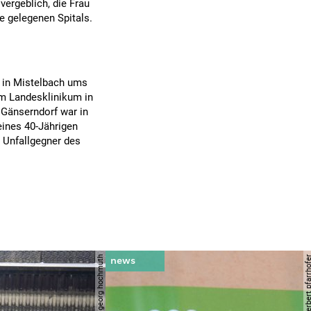
vergeblich, die Frau
e gelegenen Spitals.
w in Mistelbach ums
im Landesklinikum in
 Gänserndorf war in
ines 40-Jährigen
 Unfallgegner des
© apa | georg hochmuth
© apa/herbert pfar