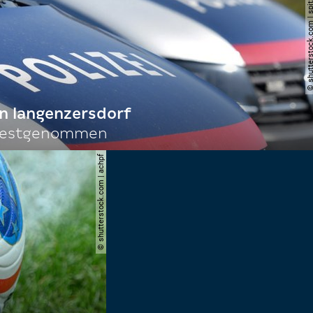
© shutterstock.com | spi
n langenzersdorf
 festgenommen
© shutterstock.com | achpf