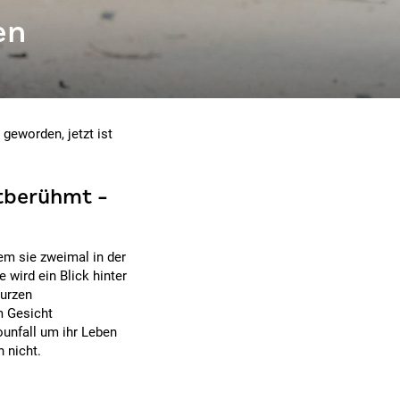
en
 geworden, jetzt ist
tberühmt -
em sie zweimal in der
 wird ein Blick hinter
kurzen
m Gesicht
ounfall um ihr Leben
 nicht.