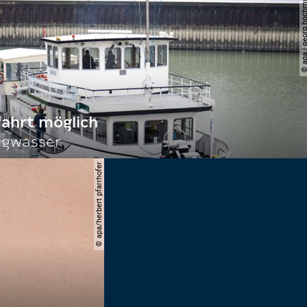
© apa | georg ho
fahrt möglich
igwasser
© apa/herbert pfarrhofer