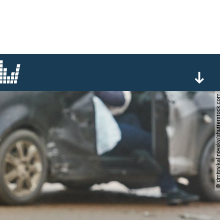
© dmitry kalinovsky/shutter