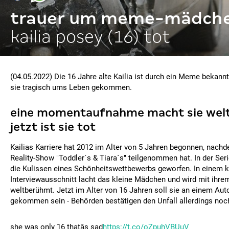
trauer um meme-mädch
kailia posey (16) tot
(04.05.2022) Die 16 Jahre alte Kailia ist durch ein Meme bekannt
sie tragisch ums Leben gekommen.
eine momentaufnahme macht sie wel
jetzt ist sie tot
Kailias Karriere hat 2012 im Alter von 5 Jahren begonnen, nachd
Reality-Show "Toddler´s & Tiara`s" teilgenommen hat. In der Serie
die Kulissen eines Schönheitswettbewerbs geworfen. In einem 
Interviewausschnitt lacht das kleine Mädchen und wird mit ihre
weltberühmt. Jetzt im Alter von 16 Jahren soll sie an einem Aut
gekommen sein - Behörden bestätigen den Unfall allerdings noch
she was only 16 thatâs sad
https://t.co/oZpuhVBUuV