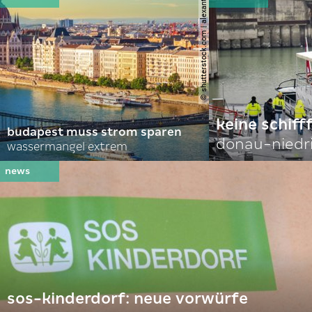
© shutterstock.com | alexanton
keine schiff
budapest muss strom sparen
donau-niedr
wassermangel extrem
sos-kinderdorf: neue vorwürfe