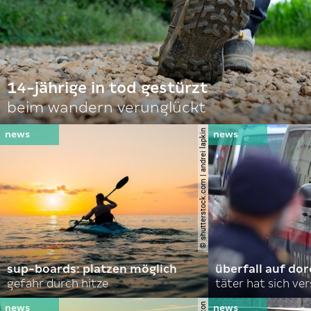
14-jährige in tod gestürzt
beim wandern verunglückt
© shutterstock.com | andrei lapkin
sup-boards: platzen möglich
überfall auf d
gefahr durch hitze
täter hat sich ve