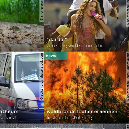
© shutterstock.com | gajus
© shutterstock.com | a.
"dai dai"
wm song wird sommerhit
© spitzi-foto / shutterstock.com
© shutterstock.com | ad
orotheum
waldbrände früher erkennen
rschanzt
ki als unterstützung