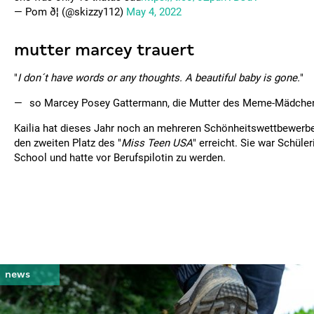
— Pom ð¦ (@skizzy112)
May 4, 2022
mutter marcey trauert
"
I don´t have words or any thoughts. A beautiful baby is gone.
"
so Marcey Posey Gattermann, die Mutter des Meme-Mädche
Kailia hat dieses Jahr noch an mehreren Schönheitswettbewer
den zweiten Platz des "
Miss Teen USA
" erreicht. Sie war Schüle
School und hatte vor Berufspilotin zu werden.