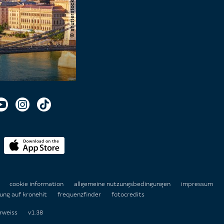
n
cookie information
allgemeine nutzungsbedingungen
impressum
ung auf kronehit
frequenzfinder
fotocredits
rweiss
v1.38