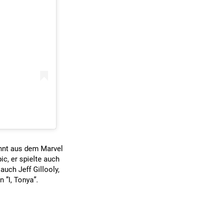
annt aus dem Marvel
ic, er spielte auch
ch Jeff Gillooly,
 ”I, Tonya”.