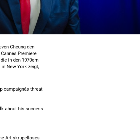
teven Cheung den
n Cannes Premiere
 die in den 1970ern
 in New York zeigt,
p campaignâs threat
talk about his success
ne Art skrupelloses