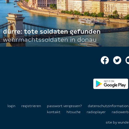
dürre: tote soldaten gefunden
wehrmachtssoldaten in donau
login
registrieren
passwort vergessen?
datenschutzinformatio
kontakt
hitsuche
radioplayer
radiowerb
site by
wunde