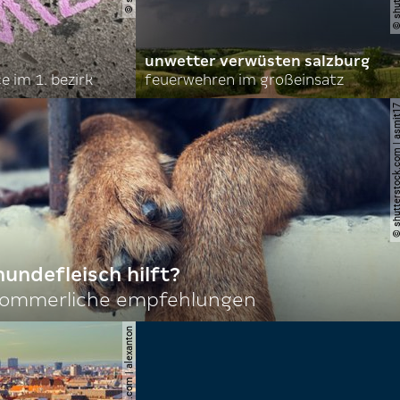
unwetter verwüsten salzburg
 im 1. bezirk
feuerwehren im großeinsatz
© shutterstock.com | 
hundefleisch hilft?
sommerliche empfehlungen
© shutterstock.com | alexanton