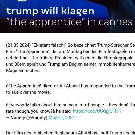
trump will klagen
“the apprentice” in cannes
(21.05.2024) “Eklatant falsch!” So bezeichnet Trump-Sprecher S
Film “The Apprentice", der am Montag bei den Filmfestspielen i
gefeiert hat. Der frühere Präsident will gegen die Filmbiographie,
und 80ern spielt und Trump am Beginn seiner Immobilienkarriere
Klage einreichen.
âThe Apprenticeâ director Ali Abbasi has responded to the Trum
to sue over the movie.
âEverybody talks about him suing a lot of people -- they donât 
rate though, you know?â he said.
https://t.co/UUQpjU1lvK
— Variety (@Variety)
May 21, 2024
Der Film des iranischen Regisseurs Ali Abbasi, soll Trump als ei