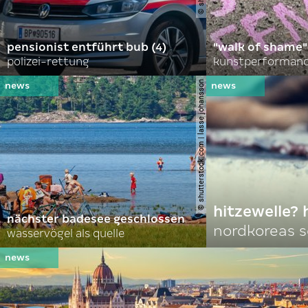
pensionist entführt bub (4)
"walk of shame"
polizei-rettung
kunstperformance
© shutterstock.com | lasse johansson
hitzewelle? 
nächster badesee geschlossen
nordkoreas 
wasservögel als quelle