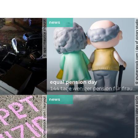
© apa | maurice shourot
© shutterstock.com | day of vict
equal pension day
144 tage weniger pension für frauen
© shutterstock.com | lauraapl
© shutterstock.com | john 