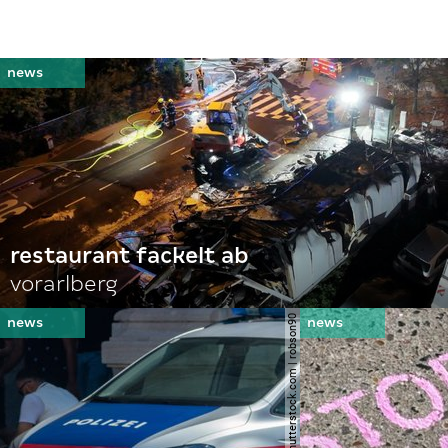
restaurant fackelt ab
vorarlberg
© shutterstock.com | robson90