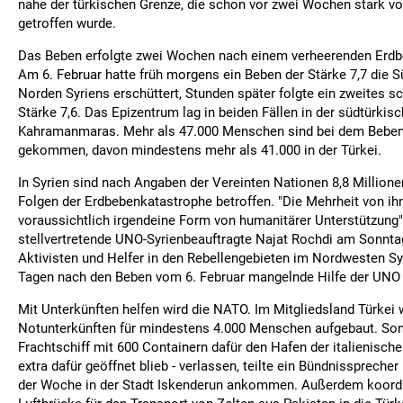
nahe der türkischen Grenze, die schon vor zwei Wochen stark v
getroffen wurde.
Das Beben erfolgte zwei Wochen nach einem verheerenden Erdbe
Am 6. Februar hatte früh morgens ein Beben der Stärke 7,7 die S
Norden Syriens erschüttert, Stunden später folgte ein zweites 
Stärke 7,6. Das Epizentrum lag in beiden Fällen in der südtürkis
Kahramanmaras. Mehr als 47.000 Menschen sind bei dem Bebe
gekommen, davon mindestens mehr als 41.000 in der Türkei.
In Syrien sind nach Angaben der Vereinten Nationen 8,8 Millio
Folgen der Erdbebenkatastrophe betroffen. "Die Mehrheit von ih
voraussichtlich irgendeine Form von humanitärer Unterstützung",
stellvertretende UNO-Syrienbeauftragte Najat Rochdi am Sonntag
Aktivisten und Helfer in den Rebellengebieten im Nordwesten Sy
Tagen nach den Beben vom 6. Februar mangelnde Hilfe der UNO 
Mit Unterkünften helfen wird die NATO. Im Mitgliedsland Türkei
Notunterkünften für mindestens 4.000 Menschen aufgebaut. Son
Frachtschiff mit 600 Containern dafür den Hafen der italienische
extra dafür geöffnet blieb - verlassen, teilte ein Bündnissprecher
der Woche in der Stadt Iskenderun ankommen. Außerdem koordi