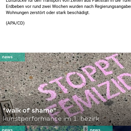
Luftbrücke für den Transport von Zelten aus Pakistan in die Türk
Erdbeben vor rund zwei Wochen wurden nach Regierungsangabe
Wohnungen zerstört oder stark beschädigt.
(APA/CD)
"walk of shame"
kunstperformance im 1. bezirk