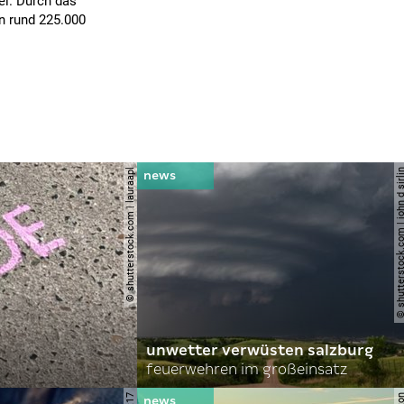
ei. Durch das
n rund 225.000
© shutterstock.com | lauraapl
© shutterstock.com | john 
unwetter verwüsten salzburg
feuerwehren im großeinsatz