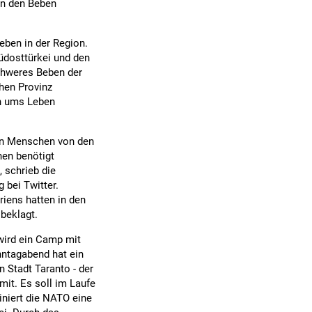
on den Beben
ben in der Region.
üdosttürkei und den
schweres Beben der
chen Provinz
n ums Leben
nen Menschen von den
nen benötigt
 schrieb die
 bei Twitter.
riens hatten in den
beklagt.
 wird ein Camp mit
ntagabend hat ein
n Stadt Taranto - der
 mit. Es soll im Laufe
niert die NATO eine