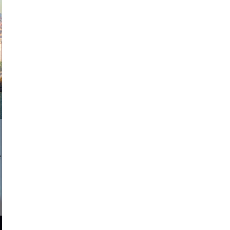
exanton
a sukoff