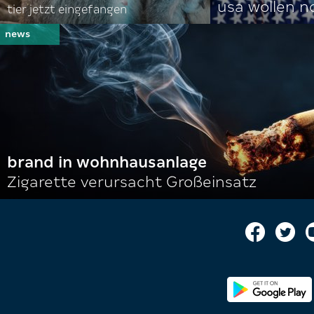
usa wollen 
tier jetzt eingefangen
brand in wohnhausanlage
Zigarette verursacht Großeinsatz