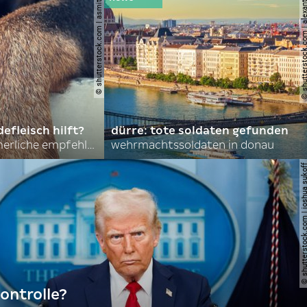
© shutterstock.com | asmit17
© shutterstock.com | al
efleisch hilft?
dürre: tote soldaten gefunden
nordkoreas sommerliche empfehlungen
wehrmachtssoldaten in donau
© shutterstock.com | joshu
ontrolle?