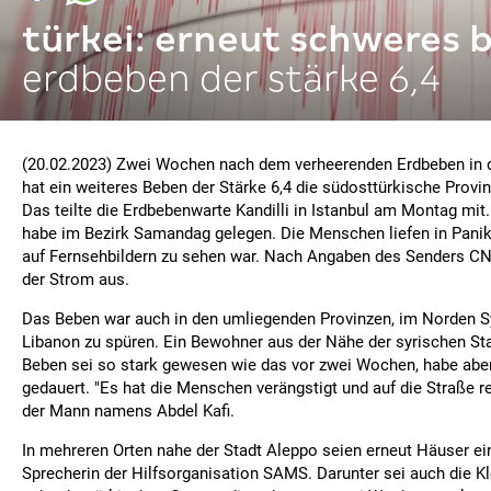
türkei: erneut schweres 
erdbeben der stärke 6,4
(20.02.2023) Zwei Wochen nach dem verheerenden Erdbeben in d
hat ein weiteres Beben der Stärke 6,4 die südosttürkische Provin
Das teilte die Erdbebenwarte Kandilli in Istanbul am Montag mit
habe im Bezirk Samandag gelegen. Die Menschen liefen in Panik 
auf Fernsehbildern zu sehen war. Nach Angaben des Senders CNN
der Strom aus.
Das Beben war auch in den umliegenden Provinzen, im Norden Sy
Libanon zu spüren. Ein Bewohner aus der Nähe der syrischen St
Beben sei so stark gewesen wie das vor zwei Wochen, habe aber
gedauert. "Es hat die Menschen verängstigt und auf die Straße r
der Mann namens Abdel Kafi.
In mehreren Orten nahe der Stadt Aleppo seien erneut Häuser ein
Sprecherin der Hilfsorganisation SAMS. Darunter sei auch die Kl