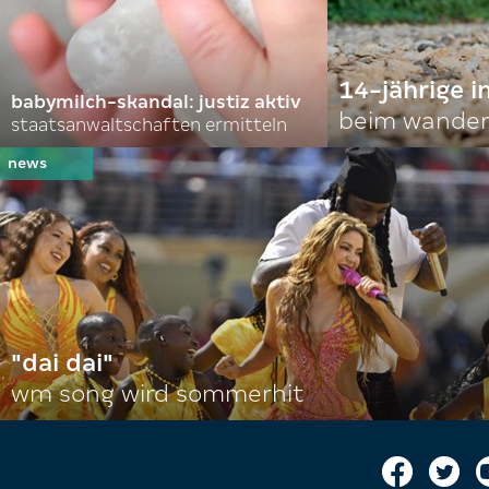
14-jährige i
babymilch-skandal: justiz aktiv
beim wander
staatsanwaltschaften ermitteln
"dai dai"
wm song wird sommerhit