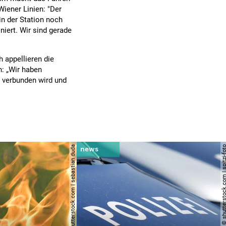
Wiener Linien: "Der
 in der Station noch
niert. Wir sind gerade
 appellieren die
n: „Wir haben
 verbunden wird und
© shutterstock.com | sebastian duda
© shutterstock.com | spi