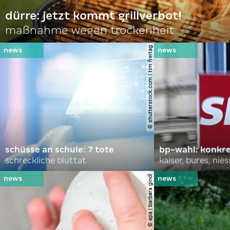
dürre: jetzt kommt grillverbot!
maßnahme wegen trockenheit
© shutterstock.com | tim freitag
schüsse an schule: 7 tote
bp-wahl: konkr
schreckliche bluttat
kaiser, bures, nies
© apa | barbara gindl