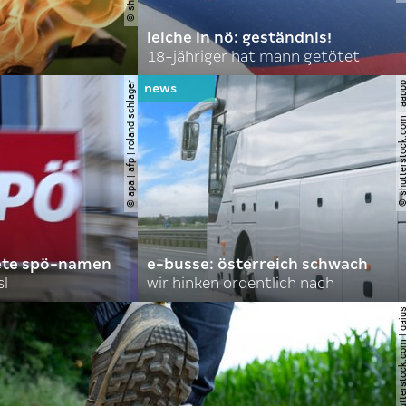
leiche in nö: geständnis!
18-jähriger hat mann getötet
© apa | afp | roland schlager
© shutterstock.com |
ete spö-namen
e-busse: österreich schwach
sl
wir hinken ordentlich nach
© shutterstock.com |