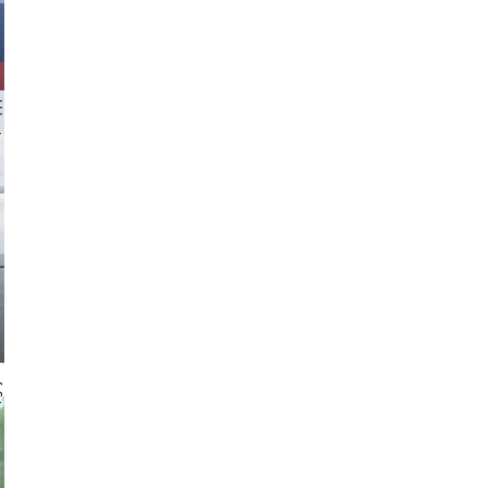
 aappp
 gajus