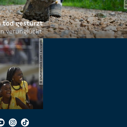
n tod gestürzt
n verunglückt
© shutterstock.com | a.ricardo