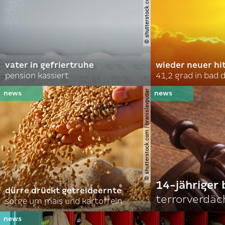
© shutterstock.com | soldatooff
vater in gefriertruhe
wieder neuer hi
pension kassiert
41,2 grad in bad
© shutterstock.com | branislavpudar
14-jähriger 
dürre drückt getreideernte
terrorverdäc
sorge um mais und kartoffeln