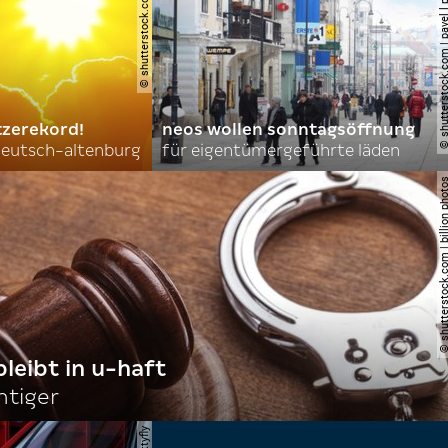
© shutterstock.com | new africa
© shutterstock.com | pavel l phot
tzerekord!
neos wollen sonntagsöffnung
 deutsch-altenburg
für eigentümergeführte läden
© shutterstock.com | billi
bleibt in u-haft
htiger