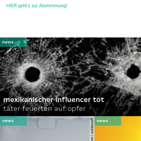
HIER geht's zur Abstimmung!
mexikanischer influencer tot
täter feuerten auf opfer