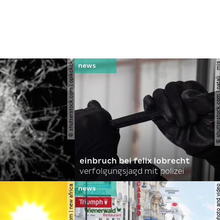
© shutterstock.com | opikckck
© shutterstock.com | nata
einbruch bei felix lobrecht
verfolgungsjagd mit polizei