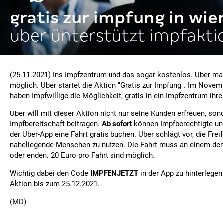
gratis zur impfung in wie
uber ünterstützt impfakti
(25.11.2021) Ins Impfzentrum und das sogar kostenlos. Uber ma
möglich. Uber startet die Aktion "Gratis zur Impfung". Im Nov
haben Impfwillige die Möglichkeit, gratis in ein Impfzentrum ihre
Uber will mit dieser Aktion nicht nur seine Kunden erfreuen, son
Impfbereitschaft beitragen.
Ab sofort
können Impfberechtigte und
der Uber-App eine Fahrt gratis buchen. Uber schlägt vor, die Frei
naheliegende Menschen zu nutzen. Die Fahrt muss an einem der
oder enden. 20 Euro pro Fahrt sind möglich.
Wichtig dabei den Code
IMPFENJETZT
in der App zu hinterlegen.
Aktion bis zum 25.12.2021.
(MD)