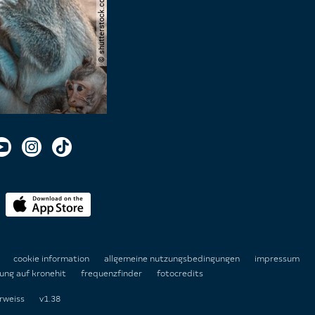
© shutterstock.com | domuephoto
n
cookie information
allgemeine nutzungsbedingungen
impressum
ung auf kronehit
frequenzfinder
fotocredits
rweiss
v1.38