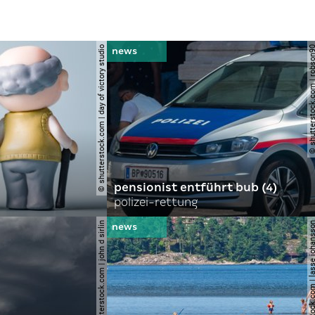
© shutterstock.com | day of victory studio
© shutterstock.com | r
pensionist entführt bub (4)
polizei-rettung
© shutterstock.com | john d sirlin
© shutterstock.com | lasse 