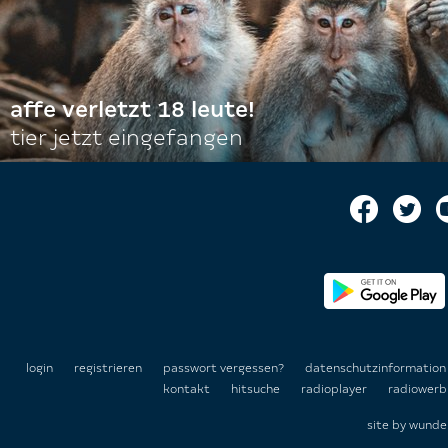
affe verletzt 18 leute!
tier jetzt eingefangen
login
registrieren
passwort vergessen?
datenschutzinformatio
kontakt
hitsuche
radioplayer
radiowerb
site by
wunde