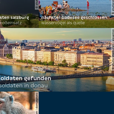
sten salzburg
nächster badesee geschlossen
roßeinsatz
wasservögel als quelle
© shutterstock.com | al
 soldaten gefunden
oldaten in donau