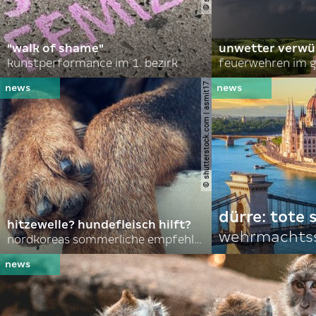
"walk of shame"
unwetter verwü
kunstperformance im 1. bezirk
feuerwehren im g
© shutterstock.com | asmit17
dürre: tote
hitzewelle? hundefleisch hilft?
wehrmachtss
nordkoreas sommerliche empfehlungen