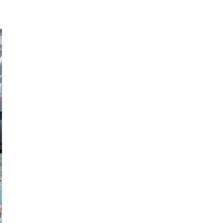
obson90
johansson