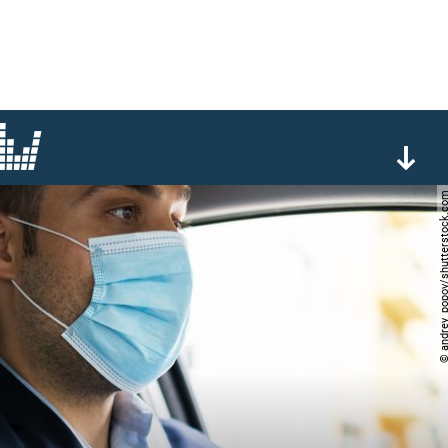
© andrey_popov/shutters