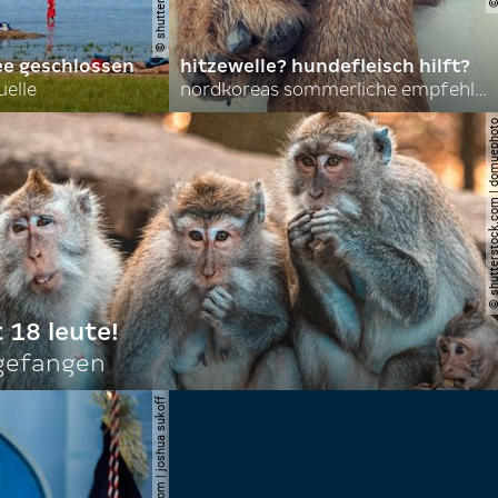
ee geschlossen
hitzewelle? hundefleisch hilft?
uelle
nordkoreas sommerliche empfehlungen
© shutterstock.com | do
t 18 leute!
ngefangen
© shutterstock.com | joshua sukoff