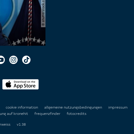
n
cookie information
allgemeine nutzungsbedingungen
impressum
ung auf kronehit
frequenzfinder
fotocredits
rweiss
v1.38