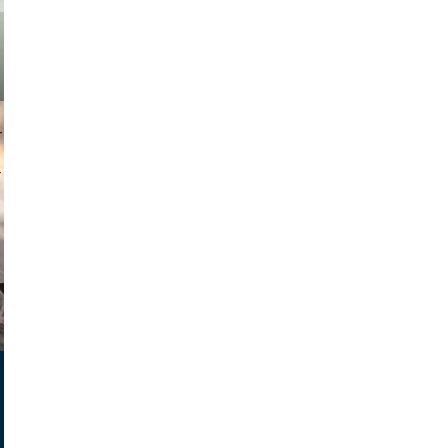
muephoto