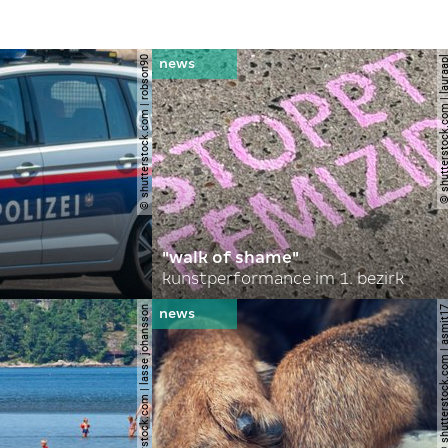
© shutterstock.com | robson90
© shutterstock.com | l
"walk of shame"
kunstperformance im 1. bezirk
© shutterstock.com | lasse johansson
© shutterstock.com | 