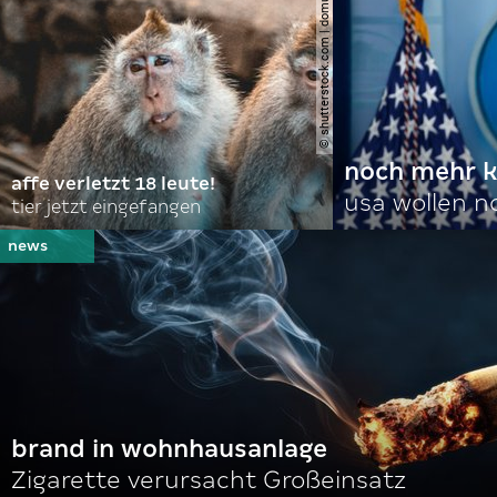
© shutterstock.com | domuephoto
noch mehr k
affe verletzt 18 leute!
usa wollen 
tier jetzt eingefangen
brand in wohnhausanlage
Zigarette verursacht Großeinsatz