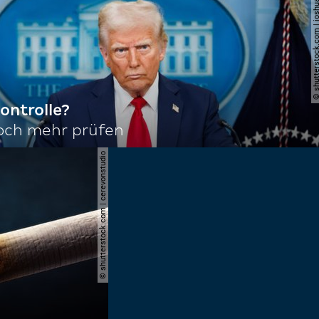
© shutterstock.com | joshu
ontrolle?
noch mehr prüfen
© shutterstock.com | cerevonstudio