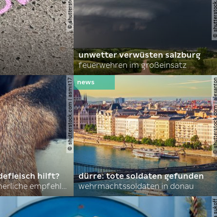
unwetter verwüsten salzburg
feuerwehren im großeinsatz
© shutterstock.com | asmit17
© shutterstock.com | al
efleisch hilft?
dürre: tote soldaten gefunden
nordkoreas sommerliche empfehlungen
wehrmachtssoldaten in donau