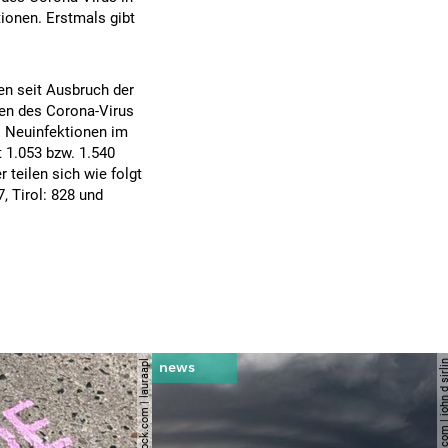
ionen. Erstmals gibt
en seit Ausbruch der
gen des Corona-Virus
. Neuinfektionen im
t 1.053 bzw. 1.540
 teilen sich wie folgt
, Tirol: 828 und
© shutterstock.com | lauraapl
© shutterstock.com | john 