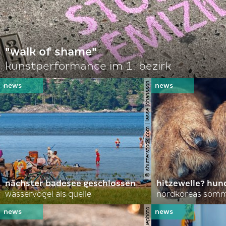
"walk of shame"
kunstperformance im 1. bezirk
© shutterstock.com | lasse johansson
nächster badesee geschlossen
hitzewelle? hund
wasservögel als quelle