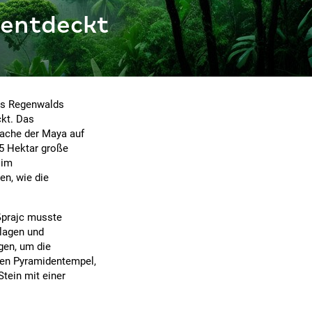
 entdeckt
es Regenwalds
kt. Das
ache der Maya auf
15 Hektar große
 im
n, wie die
Šprajc musste
hlagen und
gen, um die
hen Pyramidentempel,
Stein mit einer