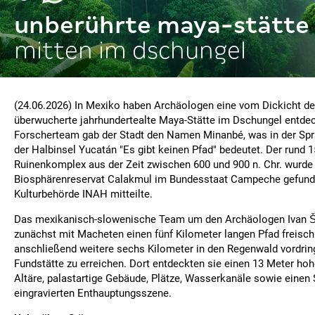
unberührte maya-stätte
mitten im dschungel
(24.06.2026) In Mexiko haben Archäologen eine vom Dickicht d
überwucherte jahrhundertealte Maya-Stätte im Dschungel entdec
Forscherteam gab der Stadt den Namen Minanbé, was in der Spr
der Halbinsel Yucatán "Es gibt keinen Pfad" bedeutet. Der rund 
Ruinenkomplex aus der Zeit zwischen 600 und 900 n. Chr. wurde
Biosphärenreservat Calakmul im Bundesstaat Campeche gefunde
Kulturbehörde INAH mitteilte.
Das mexikanisch-slowenische Team um den Archäologen Ivan 
zunächst mit Macheten einen fünf Kilometer langen Pfad freisc
anschließend weitere sechs Kilometer in den Regenwald vordrin
Fundstätte zu erreichen. Dort entdeckten sie einen 13 Meter ho
Altäre, palastartige Gebäude, Plätze, Wasserkanäle sowie einen 
eingravierten Enthauptungsszene.