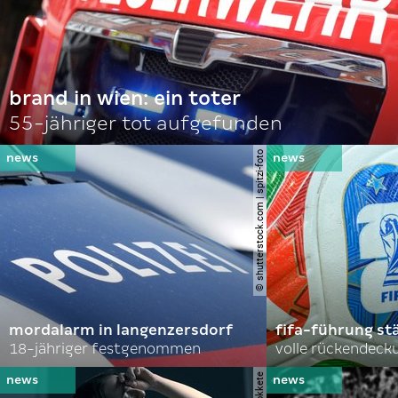
brand in wien: ein toter
55-jähriger tot aufgefunden
© shutterstock.com | spitzi-foto
mordalarm in langenzersdorf
fifa-führung st
18-jähriger festgenommen
volle rückendeck