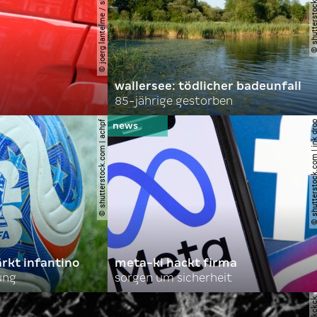
© joerg lantelme / shutterstock.com
wallersee: tödlicher badeunfall
85-jährige gestorben
© shutterstock.com | achpf
© shutterstock.com | i
ärkt infantino
meta-ki hackt firma
ung
sorgen um sicherheit