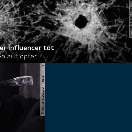
© shutterstock.com | o
r influencer tot
en auf opfer
© shutterstock.com | natali _ mis