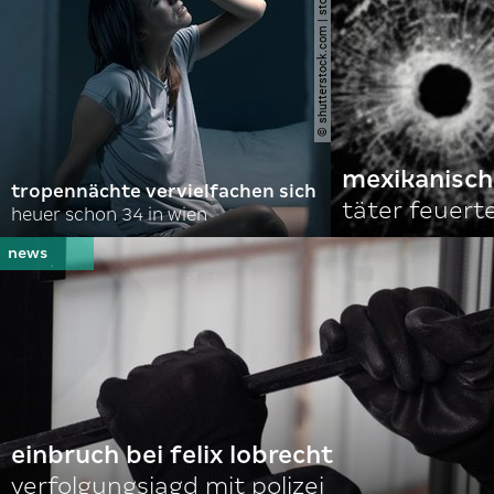
© shutterstock.com | stokkete
mexikanische
tropennächte vervielfachen sich
täter feuert
heuer schon 34 in wien
einbruch bei felix lobrecht
verfolgungsjagd mit polizei