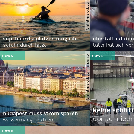
© shutterstock.com | andrei lapkin
sup-boards: platzen möglich
überfall auf d
gefahr durch hitze
täter hat sich ve
© shutterstock.com | alexanton
keine schiff
budapest muss strom sparen
donau-niedr
wassermangel extrem