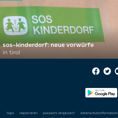
sos-kinderdorf: neue vorwürfe
in tirol
login
registrieren
passwort vergessen?
datenschutzinformatio