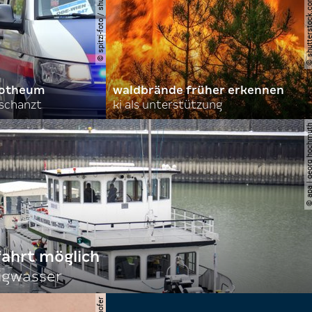
© spitzi-foto / shutterstock.com
© shutterstock.com | ad
orotheum
waldbrände früher erkennen
rschanzt
ki als unterstützung
© apa | georg ho
fahrt möglich
igwasser