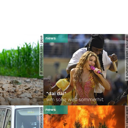
© shutterstock.com | gajus
© shutterstock.com | a.
"dai dai"
wm song wird sommerhit