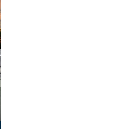
am avant
chmuth