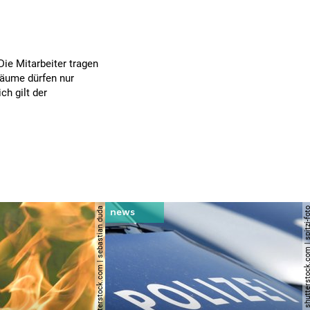
Die Mitarbeiter tragen
räume dürfen nur
ch gilt der
© shutterstock.com | sebastian duda
© shutterstock.com | spi