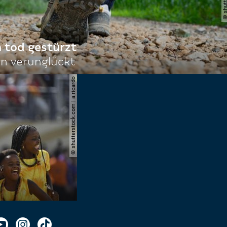
n tod gestürzt
n verunglückt
© shutterstock.com | a.ricardo