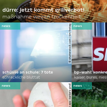
dürre: jetzt kommt grillverbot!
maßnahme wegen trockenheit
© shutterstock.com | tim freitag
schüsse an schule: 7 tote
bp-wahl: konkr
schreckliche bluttat
kaiser, bures, nies
© apa | barbara gindl