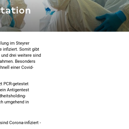
station
ilung im Steyrer
infiziert. Somit gibt
 und drei weitere sind
ßnahmen. Besonders
hnell einer Covid-
tzt PCR-getestet
 ein Antigentest
heitsholding-
ich umgehend in
ind Corona-infiziert -