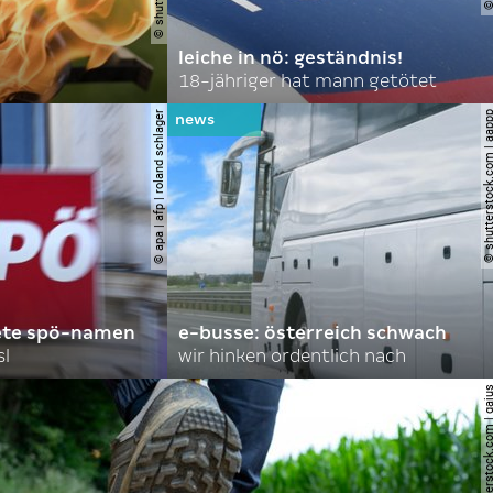
leiche in nö: geständnis!
18-jähriger hat mann getötet
© apa | afp | roland schlager
© shutterstock.com |
ete spö-namen
e-busse: österreich schwach
sl
wir hinken ordentlich nach
© shutterstock.com |