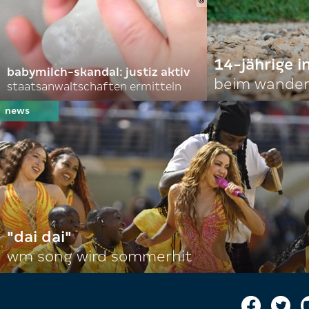
14-jährige i
babymilch-skandal: justiz aktiv
beim wander
staatsanwaltschaften ermitteln
"dai dai"
wm song wird sommerhit