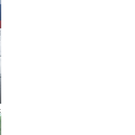
 aappp
 gajus