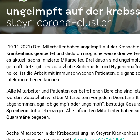
ungeimpft auf der krebs
steyr: corona-cluster
(10.11.2021) Drei Mitarbeiter haben ungeimpft auf der Krebsabte
Krankenhaus gearbeitet und dadurch möglicherweise drei weitere 
es aktuell sechs infizierte Mitarbeiter. Drei davon sind ungeimpft
geimpft. Jetzt gibt es zusätzliche Sicherheits- und Hygienema
heikel ist die Arbeit mit immunschwachen Patienten, die ganz sc
Infektion erliegen können.
„Alle Mitarbeiter und Patienten der betroffenen Bereiche sind je
worden. Zusätzlich wird bei Mitarbeitern vor jedem Dienstantritt
abgenommen, egal ob geimpft oder ungeimpft“, bestätigt Gesund
Sprecherin Jutta Oberweger. Alle infizierten Mitarbeiter haben s
Quarantäne begeben.
Sechs Mitarbeiter in der Krebsabteilung im Steyrer Krankenhaus s
drei von ihnen waren ungeimpft
https://t.co/KQxYSOJfcG