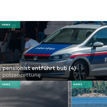
pensionist entführt bub (4)
polizei-rettung
© shutterstock.com | john d sirlin