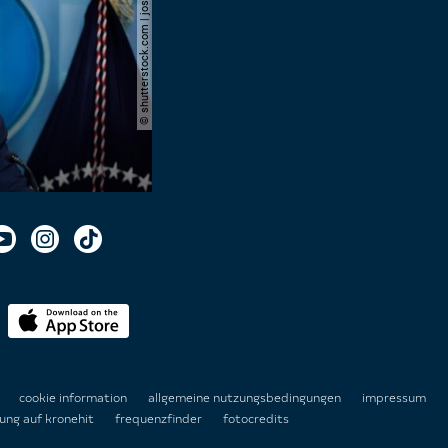
© shutterstock.com | joshua sukoff
n
cookie information
allgemeine nutzungsbedingungen
impressum
ung auf kronehit
frequenzfinder
fotocredits