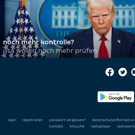
noch mehr kontrolle?
usa wollen noch mehr prüfen
login
registrieren
passwort vergessen?
datenschutzinformatio
kontakt
hitsuche
radioplayer
radiowerb