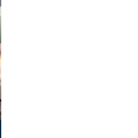
muephoto