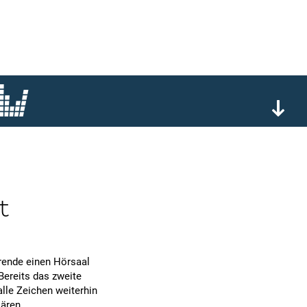
t
erende einen Hörsaal
Bereits das zweite
lle Zeichen weiterhin
lären