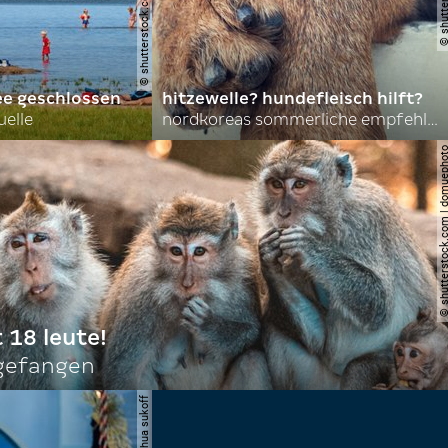
ee geschlossen
hitzewelle? hundefleisch hilft?
uelle
nordkoreas sommerliche empfehlungen
© shutterstock.com | do
t 18 leute!
ngefangen