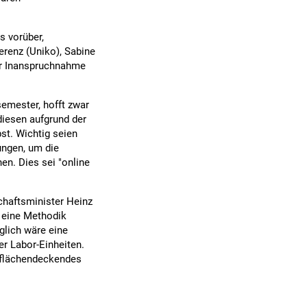
s vorüber,
erenz (Uniko), Sabine
der Inanspruchnahme
emester, hofft zwar
diesen aufgrund der
st. Wichtig seien
ungen, um die
en. Dies sei "online
chaftsminister Heinz
 eine Methodik
glich wäre eine
r Labor-Einheiten.
 flächendeckendes