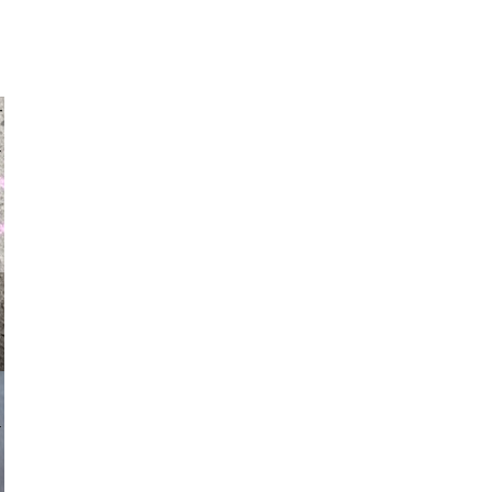
auraapl
asmit17