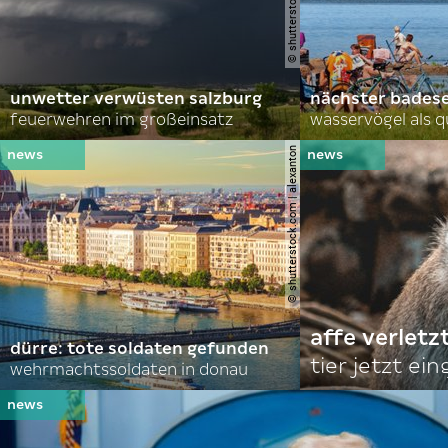
unwetter verwüsten salzburg
nächster bades
feuerwehren im großeinsatz
wasservögel als q
© shutterstock.com | alexanton
affe verletz
dürre: tote soldaten gefunden
tier jetzt ei
wehrmachtssoldaten in donau