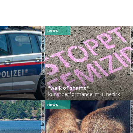
© shutterstock.com | robson90
© shutterstock.com | l
"walk of shame"
kunstperformance im 1. bezirk
© shutterstock.com | lasse johansson
© shutterstock.com | 