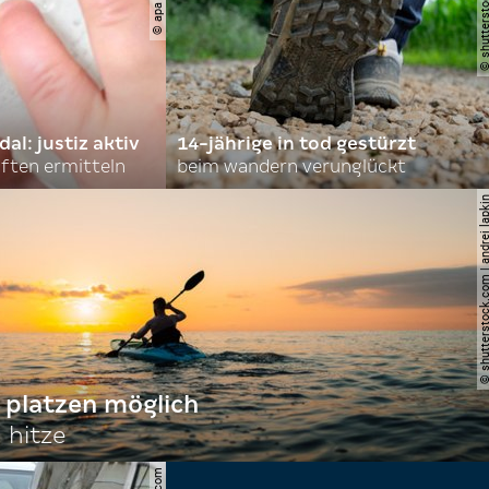
l: justiz aktiv
14-jährige in tod gestürzt
ften ermitteln
beim wandern verunglückt
© shutterstock.com | andre
 platzen möglich
 hitze