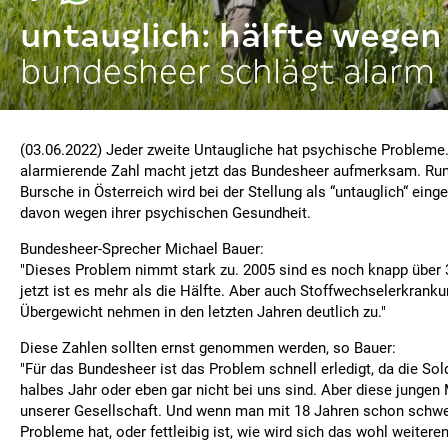
untauglich: hälfte wegen
bundesheer schlägt alarm
(03.06.2022) Jeder zweite Untaugliche hat psychische Probleme.
alarmierende Zahl macht jetzt das Bundesheer aufmerksam. Rund
Bursche in Österreich wird bei der Stellung als “untauglich“ einge
davon wegen ihrer psychischen Gesundheit.
Bundesheer-Sprecher Michael Bauer:
"Dieses Problem nimmt stark zu. 2005 sind es noch knapp über
jetzt ist es mehr als die Hälfte. Aber auch Stoffwechselerkrank
Übergewicht nehmen in den letzten Jahren deutlich zu."
Diese Zahlen sollten ernst genommen werden, so Bauer:
"Für das Bundesheer ist das Problem schnell erledigt, da die Sold
halbes Jahr oder eben gar nicht bei uns sind. Aber diese jungen 
unserer Gesellschaft. Und wenn man mit 18 Jahren schon schw
Probleme hat, oder fettleibig ist, wie wird sich das wohl weitere