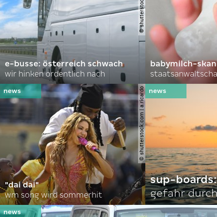
e-busse: österreich schwach
babymilch-skanda
wir hinken ordentlich nach
staatsanwaltscha
© shutterstock.com | a.ricardo
sup-boards:
"dai dai"
gefahr durch
wm song wird sommerhit