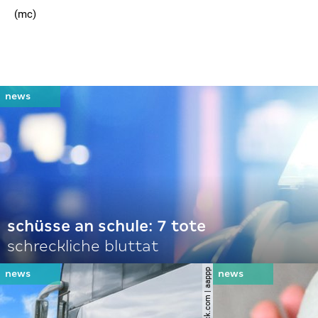
(mc)
schüsse an schule: 7 tote
schreckliche bluttat
© shutterstock.com | aappp