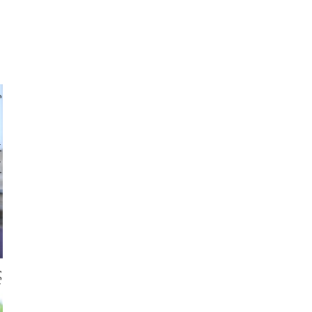
chlager
 gajus