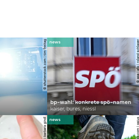
© shutterstock.com | tim freitag
© apa | afp | roland s
bp-wahl: konkrete spö-namen
kaiser, bures, niessl
© apa | barbara gindl
© shutterstock.com |