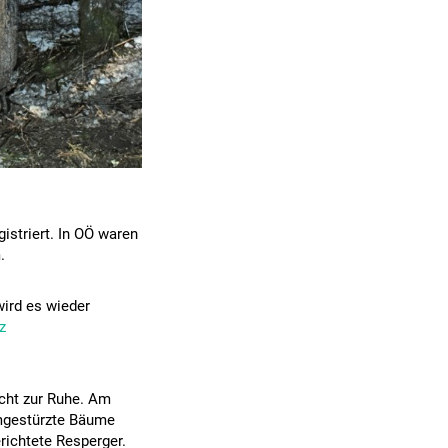
istriert. In OÖ waren
.
wird es wieder
z
cht zur Ruhe. Am
umgestürzte Bäume
richtete Resperger.