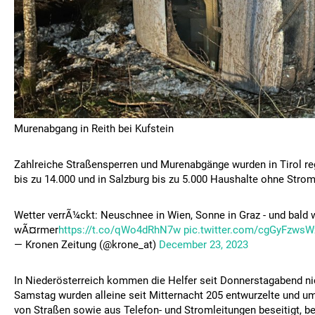
Murenabgang in Reith bei Kufstein
Zahlreiche Straßensperren und Murenabgänge wurden in Tirol reg
bis zu 14.000 und in Salzburg bis zu 5.000 Haushalte ohne Strom
Wetter verrÃ¼ckt: Neuschnee in Wien, Sonne in Graz - und bald 
wÃ¤rmer
https://t.co/qWo4dRhN7w
pic.twitter.com/cgGyFzwsW
— Kronen Zeitung (@krone_at)
December 23, 2023
In Niederösterreich kommen die Helfer seit Donnerstagabend ni
Samstag wurden alleine seit Mitternacht 205 entwurzelte und 
von Straßen sowie aus Telefon- und Stromleitungen beseitigt, be