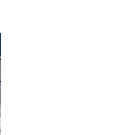
hlüsslmayr