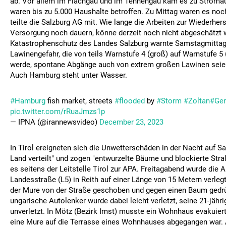
ab. Vor allem im Flachgau und im Tennengau kam es zu Stromaus
waren bis zu 5.000 Haushalte betroffen. Zu Mittag waren es noc
teilte die Salzburg AG mit. Wie lange die Arbeiten zur Wiederhers
Versorgung noch dauern, könne derzeit noch nicht abgeschätzt 
Katastrophenschutz des Landes Salzburg warnte Samstagmittag
Lawinengefahr, die von teils Warnstufe 4 (groß) auf Warnstufe 5 
werde, spontane Abgänge auch von extrem großen Lawinen seie
Auch Hamburg steht unter Wasser.
#Hamburg
fish market, streets
#flooded
by
#Storm
#Zoltan
#Ge
pic.twitter.com/rRuaJmzs1p
— IPNA (@irannewsvideo)
December 23, 2023
In Tirol ereigneten sich die Unwetterschäden in der Nacht auf 
Land verteilt" und zogen "entwurzelte Bäume und blockierte Stra
es seitens der Leitstelle Tirol zur APA. Freitagabend wurde die 
Landesstraße (L5) in Reith auf einer Länge von 15 Metern verleg
der Mure von der Straße geschoben und gegen einen Baum gedrüc
ungarische Autolenker wurde dabei leicht verletzt, seine 21-jähri
unverletzt. In Mötz (Bezirk Imst) musste ein Wohnhaus evakuie
eine Mure auf die Terrasse eines Wohnhauses abgegangen war.