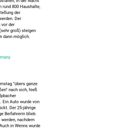
fällen, in der Nacht
h rund 800 Haushalte,
tellung der
werden. Der
 vor der
(sehr groß) steigen
n dann möglich.
rmany
Samstag "übers ganze
ßen" nach sich, hieß
Alpbacher
t. Ein Auto wurde von
kt. Der 25-jährige
ge Beifahrerin blieb
rt werden, nachdem
 Auch in Wenns wurde