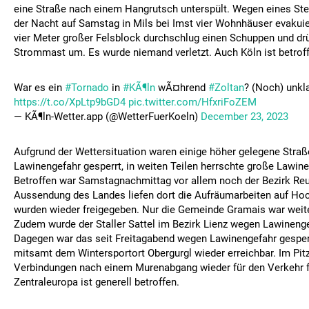
eine Straße nach einem Hangrutsch unterspült. Wegen eines Ste
der Nacht auf Samstag in Mils bei Imst vier Wohnhäuser evakuier
vier Meter großer Felsblock durchschlug einen Schuppen und dr
Strommast um. Es wurde niemand verletzt. Auch Köln ist betrof
War es ein
#Tornado
in
#KÃ¶ln
wÃ¤hrend
#Zoltan
? (Noch) unkla
https://t.co/XpLtp9bGD4
pic.twitter.com/HfxriFoZEM
— KÃ¶ln-Wetter.app (@WetterFuerKoeln)
December 23, 2023
Aufgrund der Wettersituation waren einige höher gelegene Stra
Lawinengefahr gesperrt, in weiten Teilen herrschte große Lawine
Betroffen war Samstagnachmittag vor allem noch der Bezirk Reut
Aussendung des Landes liefen dort die Aufräumarbeiten auf Hoc
wurden wieder freigegeben. Nur die Gemeinde Gramais war weiter
Zudem wurde der Staller Sattel im Bezirk Lienz wegen Lawinenge
Dagegen war das seit Freitagabend wegen Lawinengefahr gesperr
mitsamt dem Wintersportort Obergurgl wieder erreichbar. Im Pitz
Verbindungen nach einem Murenabgang wieder für den Verkehr f
Zentraleuropa ist generell betroffen.