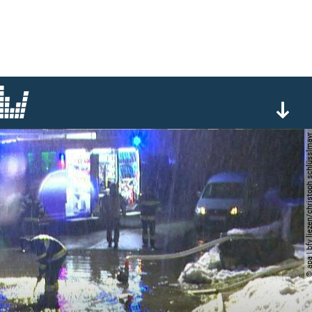
© apa | bfv liezen/christoph sc