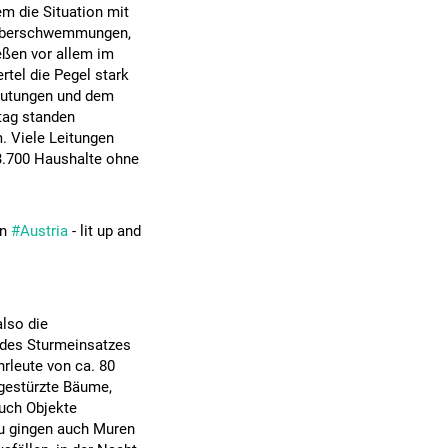
em die Situation mit
e Überschwemmungen,
ießen vor allem im
tel die Pegel stark
flutungen und dem
tag standen
. Viele Leitungen
3.700 Haushalte ohne
in
#Austria
- lit up and
also die
 des Sturmeinsatzes
rleute von ca. 80
mgestürzte Bäume,
uch Objekte
u gingen auch Muren