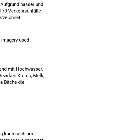
 Aufgrund nasser und
 70 Verkehrsunfälle -
erzeichnet.
R imagery used
end mit Hochwasser,
Bezirken Krems, Melk,
ge Bäche die
ng kann auch am