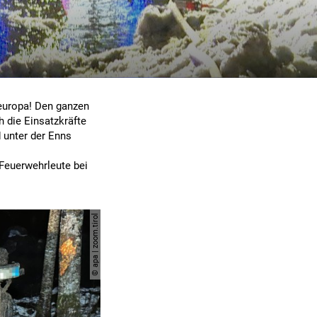
leuropa! Den ganzen
h die Einsatzkräfte
d unter der Enns
Feuerwehrleute bei
© apa | zoom.tirol