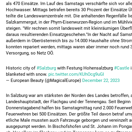
als 470 Einsätze. Im Lauf des Samstags verschärfte sich vor all
Hochwasser. Mittags betrafen bereits 30 Prozent der Einsätz
teilte die Landeswarnzentrale mit. Die anhaltenden Regenfälle l
Salzkammergut, in der Phyrn-Eisenwurzen-Region und im Mühlvier
steigen. "Wir rechnen somit landesweit mit kleinräumigen Über
daraus resultierenden Einsatzgeschehen."In der Nacht auf Sams
außerdem in Oberösterreich bis zu 14.000 Haushalte ohne Strom
konnten repariert werden, mittags waren aber immer noch rund 
Versorgung, so Netz OÖ.
Historic city of
#Salzburg
with Festung Hohensalzburg
#Castle
blanketed with snow.
pic.twitter.com/KUhOcg9uGI
— European Beauty (@MagicalEurope)
December 22, 2023
In Salzburg war am stärksten der Norden des Landes betroffen, 
Landeshauptstadt, der Flachgau und der Tennengau. Seit Beginn
Donnerstagabend halfen bis Samstagmittag rund 2.000 Feuerweh
Feuerwehren bei 500 Einsätzen. Der größte Teil davon betraf u
etliche Male mussten auch Fahrzeuge geborgen und vereinzelt a
ausgepumpt werden. In Bischofshofen und St. Johann im Ponga