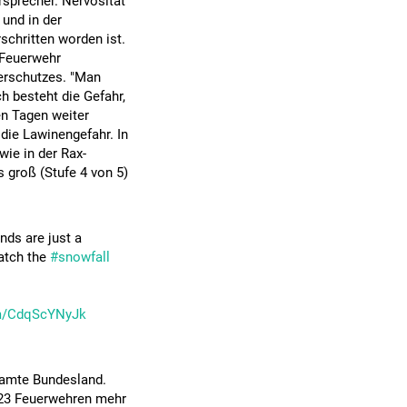
sprecher. Nervosität
 und in der
chritten worden ist.
 Feuerwehr
erschutzes. "Man
 besteht die Gefahr,
n Tagen weiter
 die Lawinengefahr. In
wie in der Rax-
 groß (Stufe 4 von 5)
nds are just a
atch the
#snowfall
om/CdqScYNyJk
esamte Bundesland.
 323 Feuerwehren mehr