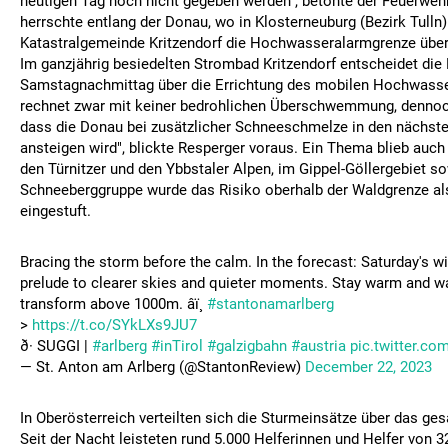
heutigen Tag noch nicht gegeben werden", betonte der Feuerwehr
herrschte entlang der Donau, wo in Klosterneuburg (Bezirk Tulln)
Katastralgemeinde Kritzendorf die Hochwasseralarmgrenze übers
Im ganzjährig besiedelten Strombad Kritzendorf entscheidet die
Samstagnachmittag über die Errichtung des mobilen Hochwass
rechnet zwar mit keiner bedrohlichen Überschwemmung, dennoch
dass die Donau bei zusätzlicher Schneeschmelze in den nächste
ansteigen wird", blickte Resperger voraus. Ein Thema blieb auch
den Türnitzer und den Ybbstaler Alpen, im Gippel-Göllergebiet so
Schneeberggruppe wurde das Risiko oberhalb der Waldgrenze als
eingestuft.
Bracing the storm before the calm. In the forecast: Saturday's wi
prelude to clearer skies and quieter moments. Stay warm and w
transform above 1000m. âï¸
#stantonamarlberg
>
https://t.co/SYkLXs9JU7
ð· SUGGI |
#arlberg
#inTirol
#galzigbahn
#austria
pic.twitter.c
— St. Anton am Arlberg (@StantonReview)
December 22, 2023
In Oberösterreich verteilten sich die Sturmeinsätze über das g
Seit der Nacht leisteten rund 5.000 Helferinnen und Helfer von