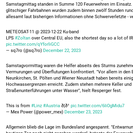
Samstagmittag standen in Summe 120 Feuerwehren im Einsatz.
glitschiger Fahrbahnen wurden zudem binnen zwölf Stunden rund
allesamt laut bisherigen Informationen ohne Schwerverletzte - v
METEOSAT-11 @ 2023-12-22 Ku-band
LPS
#Zoltan
over Central EU, also the shortest day so a lot of I
pic.twitter.com/qYforliGCC
— sq7ro (@sq7ro)
December 22, 2023
Samstagvormittag waren die Helfer abseits des Sturms zunehm
Vermurungen und Überflutungen konfrontiert. "Vor allem in den 
Neunkirchen, St. Pölten und Wiener Neustadt haben bereits eini
Hochwassergrenzen erreicht. Zudem stehen mehrere Keller und
Straßenunterführungen unter Wasser", hielt Resperger fest.
This is from
#Linz
#Austria
ð¦ð¹
pic.twitter.com/6IiOgMidu7
— Mex Power (@power_mex)
December 23, 2023
Allgemein blieb die Lage im Bundesland angespannt. "Entwarnu