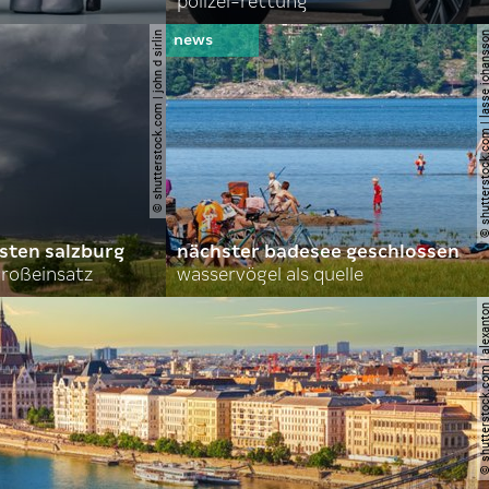
polizei-rettung
© shutterstock.com | john d sirlin
© shutterstock.com | lasse 
sten salzburg
nächster badesee geschlossen
roßeinsatz
wasservögel als quelle
© shutterstock.com | al