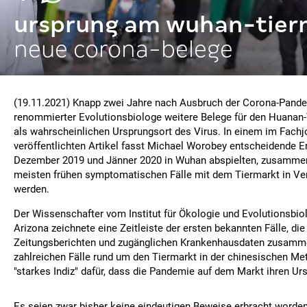
ursprung am wuhan-tier
neue corona-belege
(19.11.2021) Knapp zwei Jahre nach Ausbruch der Corona-Pandem
renommierter Evolutionsbiologe weitere Belege für den Huanan
als wahrscheinlichen Ursprungsort des Virus. In einem im Fachj
veröffentlichten Artikel fasst Michael Worobey entscheidende Er
Dezember 2019 und Jänner 2020 in Wuhan abspielten, zusammen
meisten frühen symptomatischen Fälle mit dem Tiermarkt in Ve
werden.
Der Wissenschafter vom Institut für Ökologie und Evolutionsbiol
Arizona zeichnete eine Zeitleiste der ersten bekannten Fälle, di
Zeitungsberichten und zugänglichen Krankenhausdaten zusamme
zahlreichen Fälle rund um den Tiermarkt in der chinesischen Met
"starkes Indiz" dafür, dass die Pandemie auf dem Markt ihren Urs
Es seien zwar bisher keine eindeutigen Beweise erbracht worden