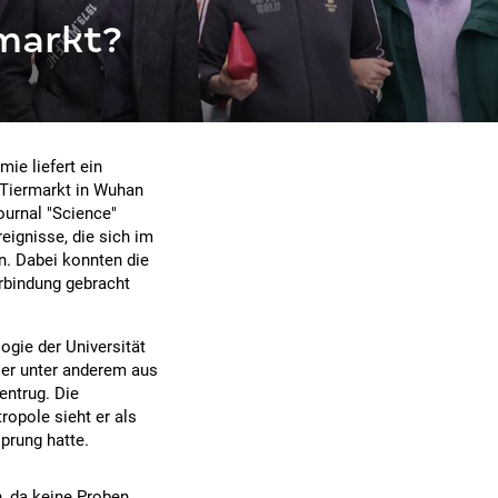
markt?
ie liefert ein
-Tiermarkt in Wuhan
ournal "Science"
eignisse, die sich im
. Dabei konnten die
rbindung gebracht
ogie der Universität
e er unter anderem aus
ntrug. Die
ropole sieht er als
prung hatte.
, da keine Proben