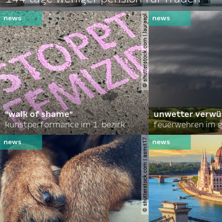
© shutterstock.com | lauraapl
"walk of shame"
unwetter verwü
kunstperformance im 1. bezirk
feuerwehren im g
© shutterstock.com | asmit17