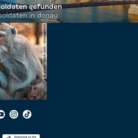
 soldaten gefunden
oldaten in donau
© shutterstock.com | domuephoto