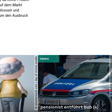
auf dem Markt
chlossen und
l um den Ausbruch
© shutterstock.com | day of victory studio
© shutterstock.com | r
pensionist entführt bub (4)