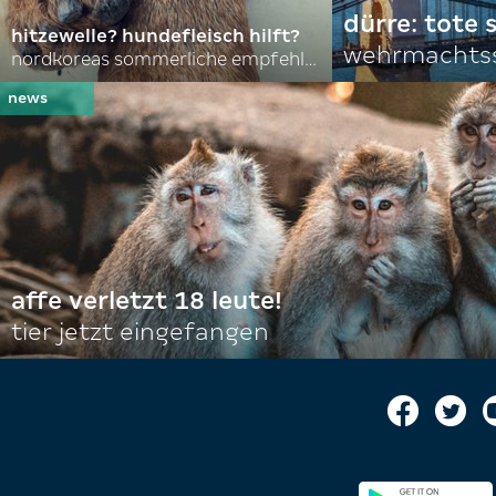
dürre: tote
hitzewelle? hundefleisch hilft?
wehrmachtss
nordkoreas sommerliche empfehlungen
affe verletzt 18 leute!
tier jetzt eingefangen