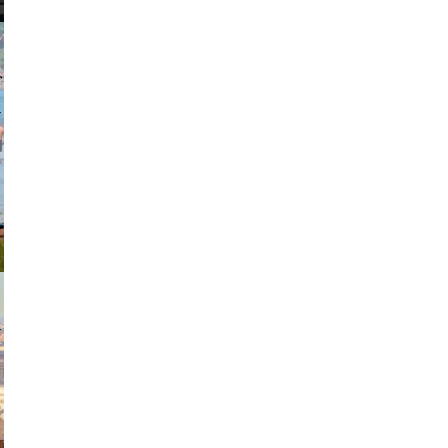
johansson
exanton