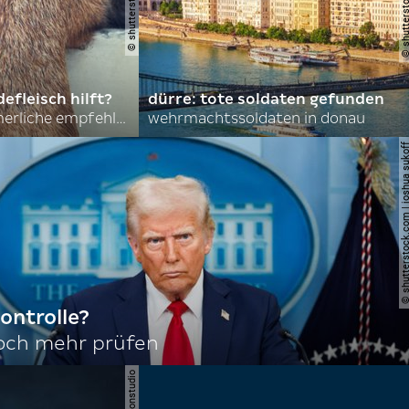
efleisch hilft?
dürre: tote soldaten gefunden
nordkoreas sommerliche empfehlungen
wehrmachtssoldaten in donau
© shutterstock.com | joshu
ontrolle?
noch mehr prüfen