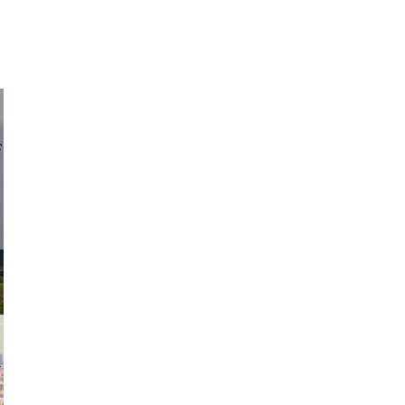
d sirlin
exanton