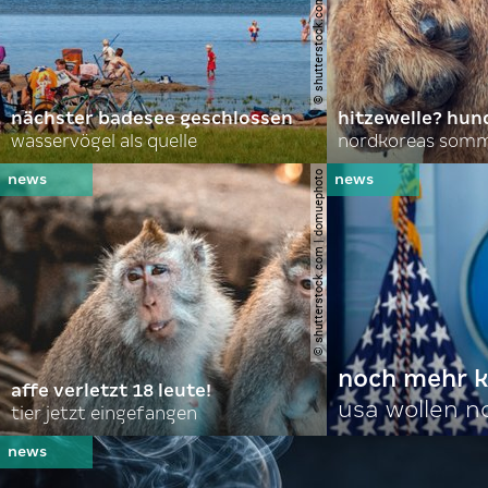
© shutterstock.com | lasse johansson
nächster badesee geschlossen
hitzewelle? hund
wasservögel als quelle
© shutterstock.com | domuephoto
noch mehr k
affe verletzt 18 leute!
usa wollen 
tier jetzt eingefangen