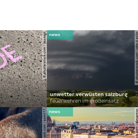
© shutterstock.com | lauraapl
© shutterstock.com | john 
unwetter verwüsten salzburg
feuerwehren im großeinsatz
© shutterstock.com | asmit17
© shutterstock.com | al