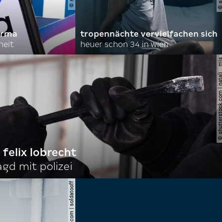
irma
tropennächte vervielfachen sich
heit
heuer schon 34 in wien
© shutterstock.com | nata
 felix lobrecht
gd mit polizei
© shutterstock.com | soldatooff