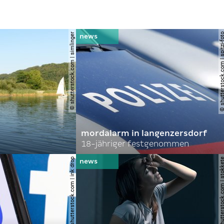
© shutterstock.com | simlinger
© shutterstock.com | spi
mordalarm in langenzersdorf
18-jähriger festgenommen
© shutterstock.com | ink drop
© shutterstock.com | s