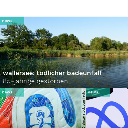
wallersee: tödlicher badeunfall
85-jährige gestorben
© shutterstock.com | achpf