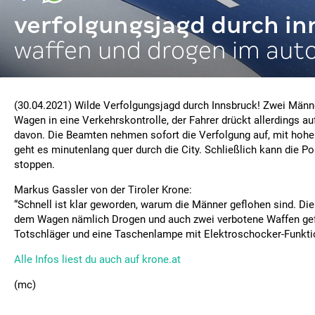
verfolgungsjagd durch in
waffen und drogen im aut
(30.04.2021) Wilde Verfolgungsjagd durch Innsbruck! Zwei Männe
Wagen in eine Verkehrskontrolle, der Fahrer drückt allerdings au
davon. Die Beamten nehmen sofort die Verfolgung auf, mit hohe
geht es minutenlang quer durch die City. Schließlich kann die Po
stoppen.
Markus Gassler von der Tiroler Krone:
“Schnell ist klar geworden, warum die Männer geflohen sind. Di
dem Wagen nämlich Drogen und auch zwei verbotene Waffen ge
Totschläger und eine Taschenlampe mit Elektroschocker-Funkti
Alle Infos liest du auch auf krone.at
(mc)