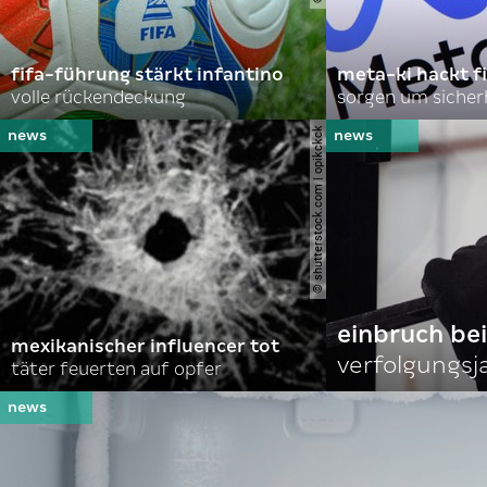
fifa-führung stärkt infantino
meta-ki hackt f
volle rückendeckung
sorgen um sicher
© shutterstock.com | opikckck
einbruch bei
mexikanischer influencer tot
verfolgungsja
täter feuerten auf opfer