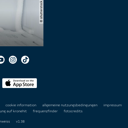
n
cookie information
allgemeine nutzungsbedingungen
impressum
ung auf kronehit
frequenzfinder
fotocredits
rweiss
v1.38