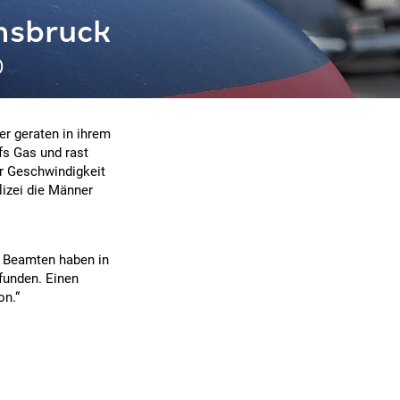
nsbruck
o
r geraten in ihrem
fs Gas und rast
r Geschwindigkeit
lizei die Männer
e Beamten haben in
funden. Einen
on.“