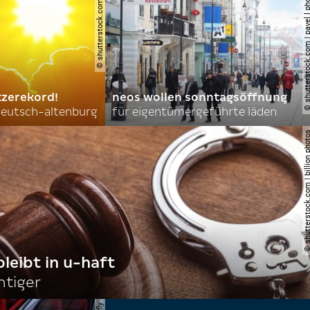
© shutterstock.com | new africa
© shutterstock.com | pavel l phot
tzerekord!
neos wollen sonntagsöffnung
 deutsch-altenburg
für eigentümergeführte läden
© shutterstock.com | billi
bleibt in u-haft
htiger