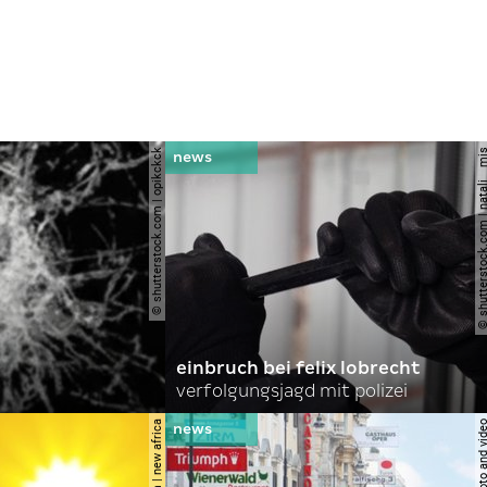
© shutterstock.com | opikckck
© shutterstock.com | nata
einbruch bei felix lobrecht
verfolgungsjagd mit polizei