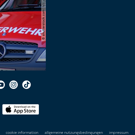
© shutterstock.com | kittyfly
n
cookie information
allgemeine nutzungsbedingungen
impressum