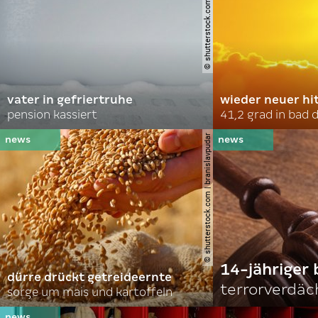
© shutterstock.com | soldatooff
vater in gefriertruhe
wieder neuer hi
pension kassiert
41,2 grad in bad
© shutterstock.com | branislavpudar
14-jähriger 
dürre drückt getreideernte
terrorverdäc
sorge um mais und kartoffeln