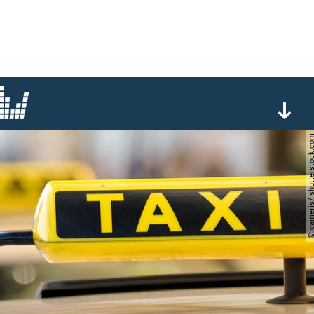
© cameris/ shutterst