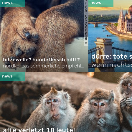
© shutterstock.com | asmit17
dürre: tote
hitzewelle? hundefleisch hilft?
wehrmachtss
nordkoreas sommerliche empfehlungen
affe verletzt 18 leute!