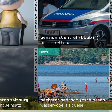
© shutterstock.com | day of victory studio
© shutterstock.com | r
pensionist entführt bub (4)
polizei-rettung
© shutterstock.com | john d sirlin
© shutterstock.com | lasse 
sten salzburg
nächster badesee geschlossen
roßeinsatz
wasservögel als quelle