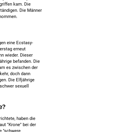
griffen kam. Die
ständigen. Die Männer
genommen.
en eine Ecstasy-
nerstag erneut
nn wieder. Dieser
Jährige befanden. Die
am es zwischen der
kehr, doch dann
n. Die Elfjährige
 schwer sexuell
e?
richtete, haben die
aut "Krone" bei der
ne "schwere