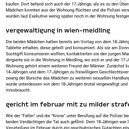
kaufen. Dort befand sich auch der 17-Jährige, als es zu den Über
Mädchen konnten aus der Wohnung flüchten und die Polizei ver
wurden laut Exekutive wenig später noch in der Wohnung fest
vergewaltigung in wien-meidling
Die beiden Mädchen hatten bereits am Vortag von dem 18-Jährig
Tablette erhalten, diese geteilt und konsumiert. Als sie am Don
Suchtgift konsumieren wollten, kontaktierten sie den jungen Ma
dirigierte sie in die Wohnung in Meidling, wo sich er und der 17-
Wohnung gehört einem weiteren Freund der Männer. Zunächst k
14-Jährigen und dem 17-Jährigen zu freiwilligem Geschlechtsver
zwang der Bursche das Mädchen zu weiteren sexuellen Handlunge
wurde unterdessen von dem 18-Jährigen brutal vergewaltigt und
missbraucht.
gericht im februar mit zu milder straf
Wie der "Falter" und die "Krone" unter Berufung auf die Polizei be
beiden Verdächtigen die Tat auch gefilmt. Dem 18-Jährigen war l
Verurteilung im Februar durch ein psychiatrisches Gutachten ei