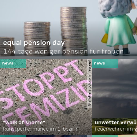
equal pension day
144 tage weniger pension für frauen
© shutterstock.com | lauraapl
"walk of shame"
unwetter verwü
kunstperformance im 1. bezirk
feuerwehren im g