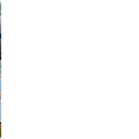
obson90
johansson