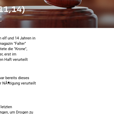
11,14)
t
elf und 14 Jahren in
agazin "Falter"
ete die "Krone",
er, erst im
 Haft verurteilt
war bereits dieses
 NÃ¶tigung verurteilt
letzten
ngen, um Drogen zu