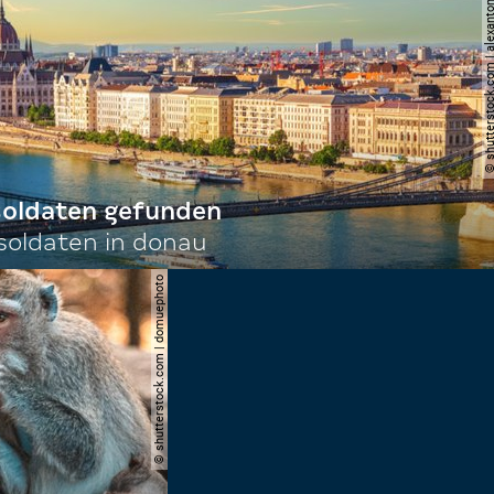
© shutterstock.com | al
 soldaten gefunden
oldaten in donau
© shutterstock.com | domuephoto