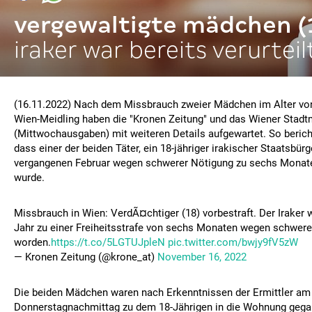
vergewaltigte mädchen (
iraker war bereits verurteil
(16.11.2022) Nach dem Missbrauch zweier Mädchen im Alter von 
Wien-Meidling haben die "Kronen Zeitung" und das Wiener Stadtm
(Mittwochausgaben) mit weiteren Details aufgewartet. So bericht
dass einer der beiden Täter, ein 18-jähriger irakischer Staatsbürg
vergangenen Februar wegen schwerer Nötigung zu sechs Monaten
wurde.
Missbrauch in Wien: VerdÃ¤chtiger (18) vorbestraft. Der Iraker 
Jahr zu einer Freiheitsstrafe von sechs Monaten wegen schwerer
worden.
https://t.co/5LGTUJpleN
pic.twitter.com/bwjy9fV5zW
— Kronen Zeitung (@krone_at)
November 16, 2022
Die beiden Mädchen waren nach Erkenntnissen der Ermittler am 
Donnerstagnachmittag zu dem 18-Jährigen in die Wohnung gega