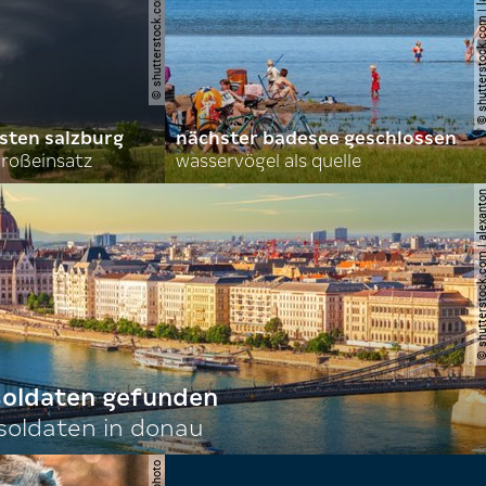
© shutterstock.com | john d sirlin
© shutterstock.com | lasse 
sten salzburg
nächster badesee geschlossen
roßeinsatz
wasservögel als quelle
© shutterstock.com | al
 soldaten gefunden
oldaten in donau