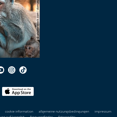
© shutterstock.com | domuephoto
n
cookie information
allgemeine nutzungsbedingungen
impressum