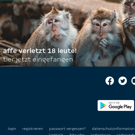
affe verletzt 18 leute!
tier jetzt eingefangen
login
registrieren
passwort vergessen?
datenschutzinformatio