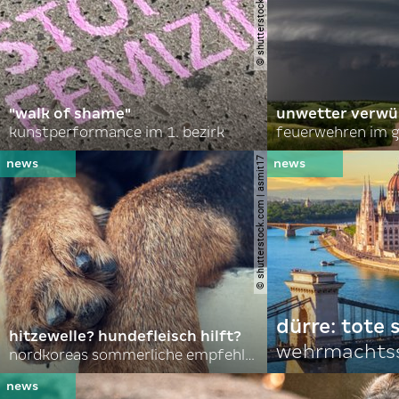
"walk of shame"
unwetter verwü
kunstperformance im 1. bezirk
feuerwehren im g
© shutterstock.com | asmit17
dürre: tote
hitzewelle? hundefleisch hilft?
wehrmachtss
nordkoreas sommerliche empfehlungen