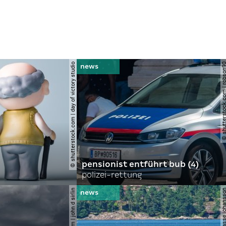
© shutterstock.com | day of victory studio
© shutterstock.com | r
pensionist entführt bub (4)
polizei-rettung