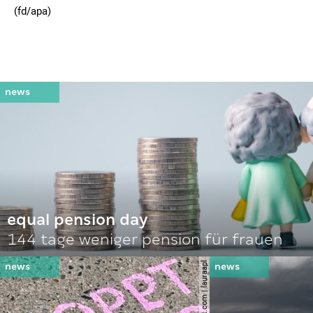
(fd/apa)
equal pension day
144 tage weniger pension für frauen
© shutterstock.com | lauraapl