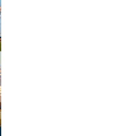
johansson
exanton