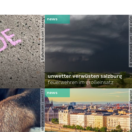
© shutterstock.com | lauraapl
© shutterstock.com | john 
unwetter verwüsten salzburg
feuerwehren im großeinsatz
© shutterstock.com | asmit17
© shutterstock.com | al