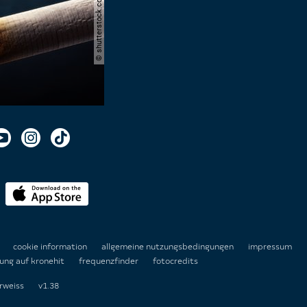
n
cookie information
allgemeine nutzungsbedingungen
impressum
ung auf kronehit
frequenzfinder
fotocredits
rweiss
v1.38