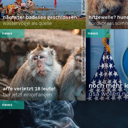
nächster badesee geschlossen
hitzewelle? hund
wasservögel als quelle
© shutterstock.com | domuephoto
noch mehr k
affe verletzt 18 leute!
usa wollen 
tier jetzt eingefangen