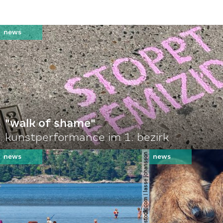
"walk of shame"
kunstperformance im 1. bezirk
© shutterstock.com | lasse johansson