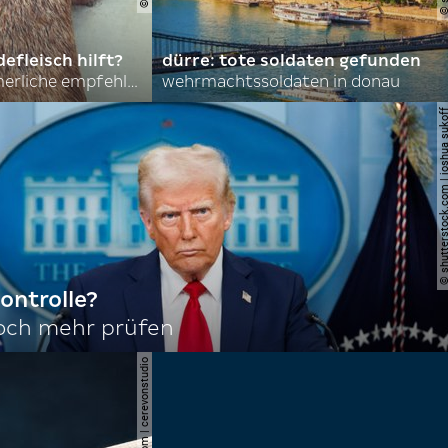
efleisch hilft?
dürre: tote soldaten gefunden
nordkoreas sommerliche empfehlungen
wehrmachtssoldaten in donau
© shutterstock.com | joshu
ontrolle?
noch mehr prüfen
© shutterstock.com | cerevonstudio