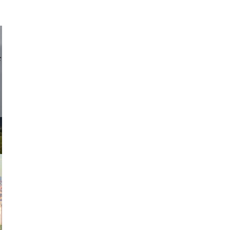
d sirlin
exanton