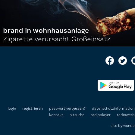
brand in wohnhausanlage
Zigarette verursacht Großeinsatz
login
registrieren
passwort vergessen?
datenschutzinformatio
kontakt
hitsuche
radioplayer
radiowerb
site by
wunde