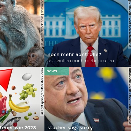
© shutterstock.com | domuephoto
© shutterstock.com | joshu
noch mehr kontrolle?
usa wollen noch mehr prüfen
© lightspring/shutterstock.com
© apa-images / apa / georg
 teuer wie 2023
stocker sagt sorry