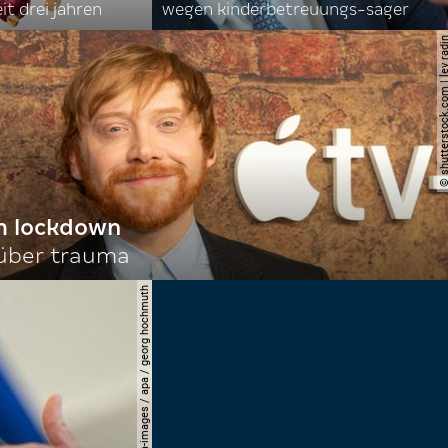
it drei jahren
wegen kinderbetreuungs-sager
© shutterstock.com | le
im lockdown
 über trauma
© apa-images / apa / georg hochmuth