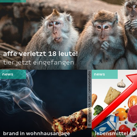
affe verletzt 18 leute!
tier jetzt eingefangen
© shutterstock.com | cerevonstudio
brand in wohnhausanlage
lebensmittel so