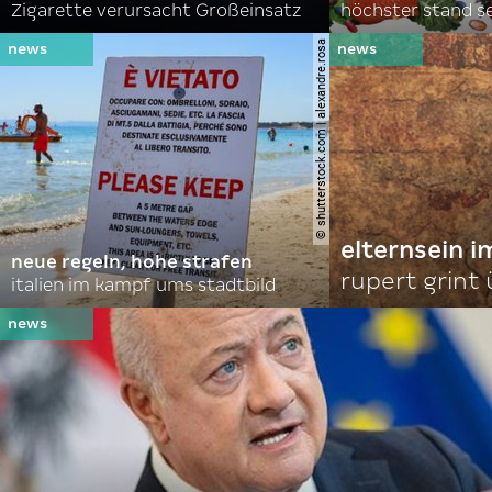
Zigarette verursacht Großeinsatz
höchster stand se
© shutterstock.com | alexandre.rosa
elternsein 
neue regeln, hohe strafen
rupert grint
italien im kampf ums stadtbild