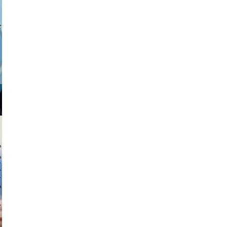
a sukoff
 hochmuth