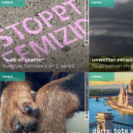
© shutterstock.com | lauraapl
"walk of shame"
unwetter verwü
kunstperformance im 1. bezirk
feuerwehren im g
© shutterstock.com | asmit17
dürre: tote