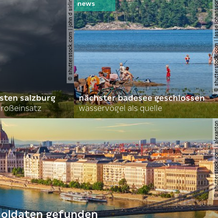
© shutterstock.com | john d sirlin
© shutterstock.com | lasse 
sten salzburg
nächster badesee geschlossen
roßeinsatz
wasservögel als quelle
© shutterstock.com | al
 soldaten gefunden