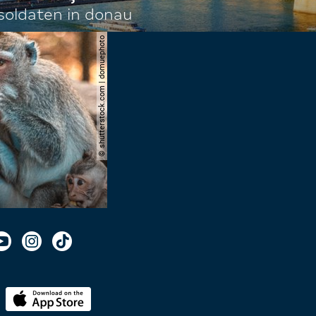
oldaten in donau
© shutterstock.com | domuephoto