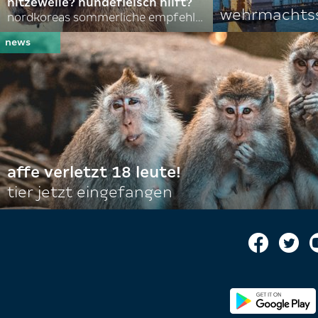
hitzewelle? hundefleisch hilft?
wehrmachtss
nordkoreas sommerliche empfehlungen
affe verletzt 18 leute!
tier jetzt eingefangen