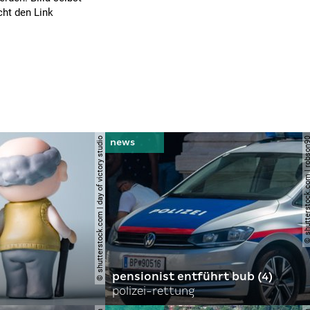
cht den Link
© shutterstock.com | day of victory studio
© shutterstock.com | r
pensionist entführt bub (4)
polizei-rettung