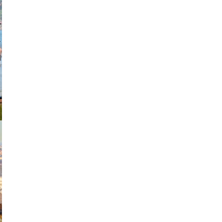
johansson
exanton