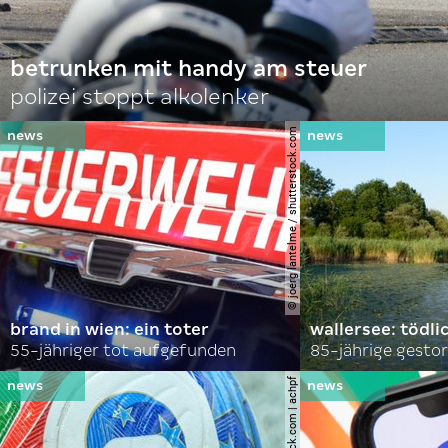
betrunken mit handy am steuer
polizei stoppt alkolenker
© joerg lantelme / shutterstock.com
brand in wien: ein toter
wallersee: tödli
55-jähriger tot aufgefunden
85-jährige gesto
© shutterstock.com | achpf