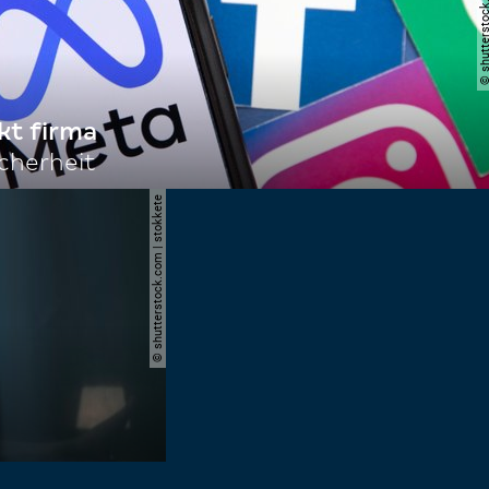
© shutterstock.com | i
kt firma
cherheit
© shutterstock.com | stokkete