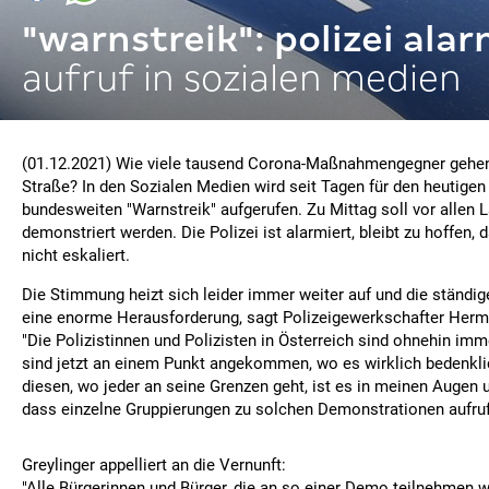
"warnstreik": polizei alar
aufruf in sozialen medien
(01.12.2021) Wie viele tausend Corona-Maßnahmengegner gehen
Straße? In den Sozialen Medien wird seit Tagen für den heutige
bundesweiten "Warnstreik" aufgerufen. Zu Mittag soll vor allen
demonstriert werden. Die Polizei ist alarmiert, bleibt zu hoffen, 
nicht eskaliert.
Die Stimmung heizt sich leider immer weiter auf und die ständi
eine enorme Herausforderung, sagt Polizeigewerkschafter Herm
"Die Polizistinnen und Polizisten in Österreich sind ohnehin imm
sind jetzt an einem Punkt angekommen, wo es wirklich bedenklic
diesen, wo jeder an seine Grenzen geht, ist es in meinen Augen 
dass einzelne Gruppierungen zu solchen Demonstrationen aufruf
Greylinger appelliert an die Vernunft:
"Alle Bürgerinnen und Bürger, die an so einer Demo teilnehmen w