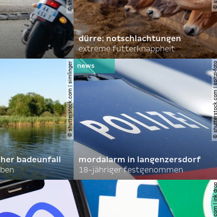
dürre: notschlachtungen
extreme futterknappheit
© shutterstock.com | simlinger
© shutterstock.com | spi
cher badeunfall
mordalarm in langenzersdorf
rben
18-jähriger festgenommen