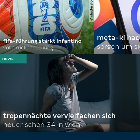
meta-ki hac
fifa-führung stärkt infantino
sorgen um si
volle rückendeckung
tropennächte vervielfachen sich
heuer schon 34 in wien