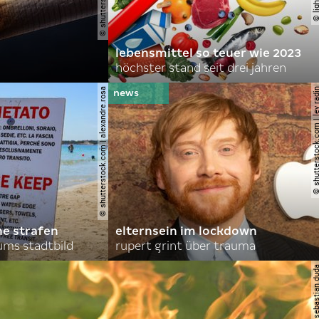
lebensmittel so teuer wie 2023
höchster stand seit drei jahren
© shutterstock.com | alexandre.rosa
© shutterstock.com | le
he strafen
elternsein im lockdown
ums stadtbild
rupert grint über trauma