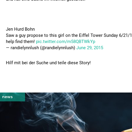
Jen Hurd Bohn
Saw a guy propose to this girl on the Eiffel Tower Sunday 6/21/
help find them!
pic.twitter.com/m58QBTWkYp
— randielynnlush (@randielynnlush)
June 29, 2015
Hilf mit bei der Suche und teile diese Story!