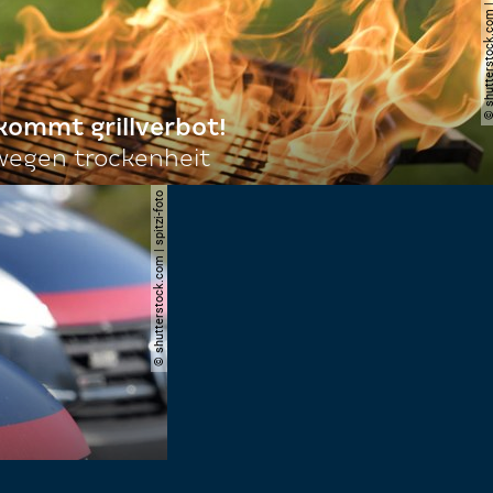
© shutterstock.com | sebas
 kommt grillverbot!
egen trockenheit
© shutterstock.com | spitzi-foto