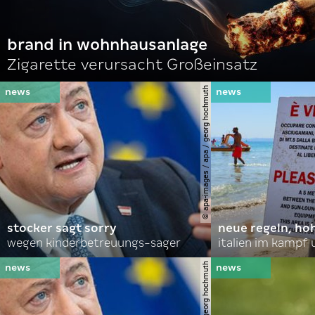
brand in wohnhausanlage
Zigarette verursacht Großeinsatz
© apa-images / apa / georg hochmuth
stocker sagt sorry
neue regeln, ho
wegen kinderbetreuungs-sager
italien im kampf 