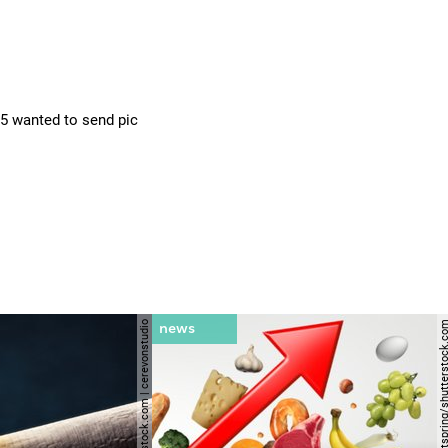
15 wanted to send pic
© shutterstock.com | cerevonstudio
© lightspring/shutterst