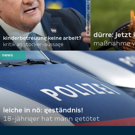
© apa-images / apa / georg hochmuth
dürre: jetzt
kinderbetreuung keine arbeit?
maßnahme w
kritik an stocker-aussage
leiche in nö: geständnis!
18-jähriger hat mann getötet