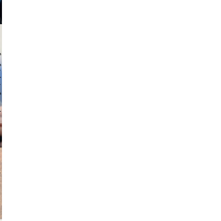
 hochmuth
v radin