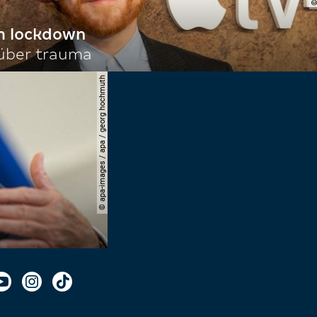
im lockdown
 über trauma
© apa-images / apa / georg hochmuth