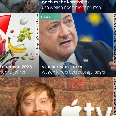
noch mehr kontrolle?
usa wollen noch mehr prüfen
© lightspring/shutterstock.com
© apa-images / apa / georg
 teuer wie 2023
stocker sagt sorry
it drei jahren
wegen kinderbetreuungs-sager
© shutterstock.com | le