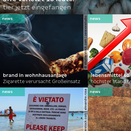
tier jetzt eingefangen
© shutterstock.com | cerevonstudio
brand in wohnhausanlage
lebensmittel so
Zigarette verursacht Großeinsatz
höchster stand se
© shutterstock.com | alexandre.rosa