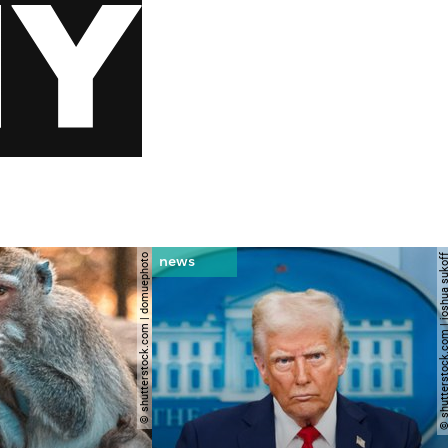
© shutterstock.com | domuephoto
© shutterstock.com | joshu