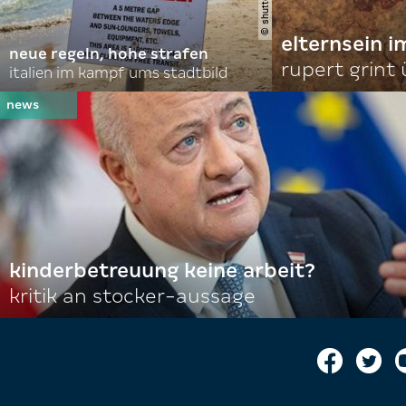
elternsein 
neue regeln, hohe strafen
rupert grint
italien im kampf ums stadtbild
kinderbetreuung keine arbeit?
kritik an stocker-aussage