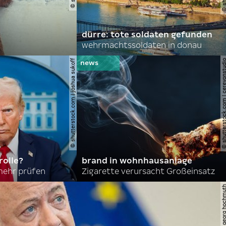
dürre: tote soldaten gefunden
wehrmachtssoldaten in donau
© shutterstock.com | joshua sukoff
© shutterstock.com | cerev
olle?
brand in wohnhausanlage
mehr prüfen
Zigarette verursacht Großeinsatz