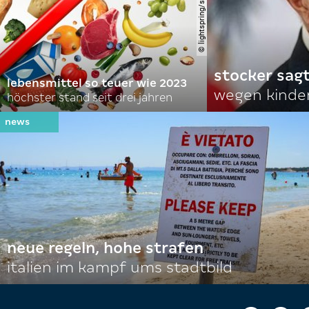
stocker sagt
lebensmittel so teuer wie 2023
wegen kinde
höchster stand seit drei jahren
neue regeln, hohe strafen
italien im kampf ums stadtbild