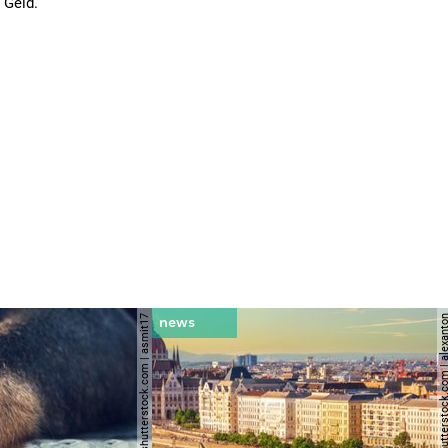
 Geld.
© shutterstock.com | asmit17
© shutterstock.com | al