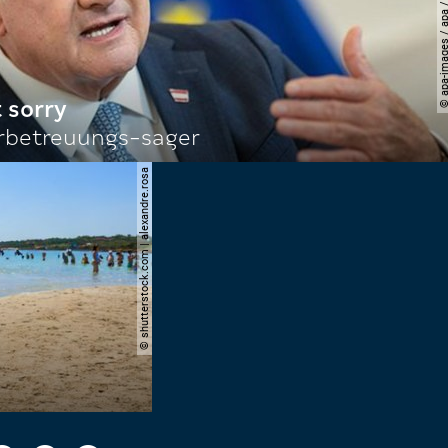
© apa-images / apa / georg
 sorry
rbetreuungs-sager
© shutterstock.com | alexandre.rosa