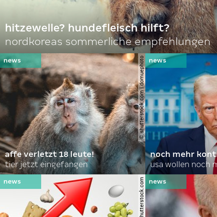
hitzewelle? hundefleisch hilft?
nordkoreas sommerliche empfehlungen
© shutterstock.com | domuephoto
affe verletzt 18 leute!
noch mehr kontr
tier jetzt eingefangen
usa wollen noch 
© lightspring/shutterstock.com