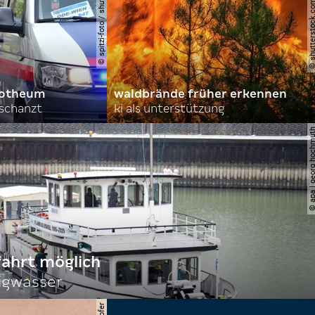
© spitzi-foto / shutterstock.com
© shutterstock.com | ad
orotheum
waldbrände früher erkennen
rschanzt
ki als unterstützung
© apa | georg ho
fahrt möglich
igwasser