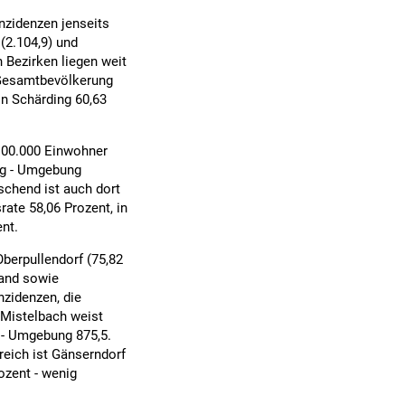
nzidenzen jenseits
 (2.104,9) und
 Bezirken liegen weit
r Gesamtbevölkerung
 in Schärding 60,63
100.000 Einwohner
urg - Umgebung
schend ist auch dort
rate 58,06 Prozent, in
nt.
Oberpullendorf (75,82
land sowie
nzidenzen, die
. Mistelbach weist
t - Umgebung 875,5.
reich ist Gänserndorf
ozent - wenig