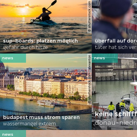
© shutterstock.com | andrei lapkin
sup-boards: platzen möglich
überfall auf d
gefahr durch hitze
täter hat sich ve
© shutterstock.com | alexanton
keine schiff
budapest muss strom sparen
donau-niedr
wassermangel extrem