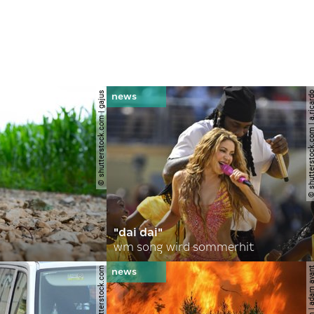
© shutterstock.com | gajus
© shutterstock.com | a.
"dai dai"
wm song wird sommerhit