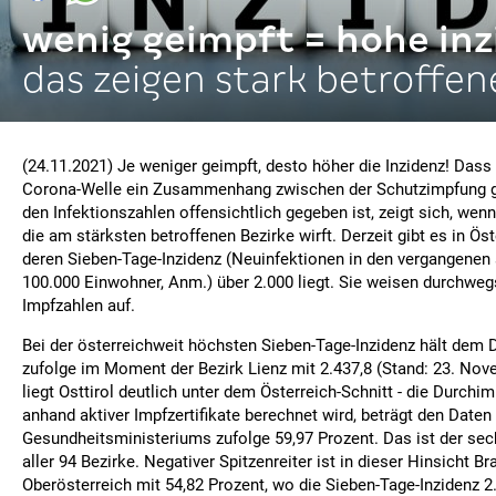
wenig geimpft = hohe inz
das zeigen stark betroffen
(24.11.2021) Je weniger geimpft, desto höher die Inzidenz! Dass 
Corona-Welle ein Zusammenhang zwischen der Schutzimpfung g
den Infektionszahlen offensichtlich gegeben ist, zeigt sich, wen
die am stärksten betroffenen Bezirke wirft. Derzeit gibt es in Öst
deren Sieben-Tage-Inzidenz (Neuinfektionen in den vergangenen 
100.000 Einwohner, Anm.) über 2.000 liegt. Sie weisen durchweg
Impfzahlen auf.
Bei der österreichweit höchsten Sieben-Tage-Inzidenz hält dem
zufolge im Moment der Bezirk Lienz mit 2.437,8 (Stand: 23. No
liegt Osttirol deutlich unter dem Österreich-Schnitt - die Durchim
anhand aktiver Impfzertifikate berechnet wird, beträgt den Daten
Gesundheitsministeriums zufolge 59,97 Prozent. Das ist der se
aller 94 Bezirke. Negativer Spitzenreiter ist in dieser Hinsicht Br
Oberösterreich mit 54,82 Prozent, wo die Sieben-Tage-Inzidenz 2.