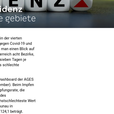
idenz
e gebiete
in der vierten
egen Covid-19 und
n man einen Blick auf
erreich acht Bezirke,
sieben Tagen je
s schlechte
 Dashboard der AGES
vember). Beim Impfen
pfungsrate, die
 des
chstschlechteste Wert
aunau in
124,1 beträgt.