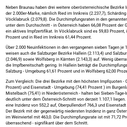
Neben Braunau haben drei weitere oberösterreichische Bezirke I
der 2.000er-Marke, nämlich Ried im Innkreis (2.237,7), Schärding
Vöcklabruck (2.079,8). Die Durchimpfungsraten in den genannten
unter dem Durchschnitt - in Österreich haben 66,08 Prozent de
ein aktives Impfzertifikat. In Vöcklabruck sind es 59,83 Prozent,
Prozent und in Ried im Innkreis 61,44 Prozent.
Über 2.000 Neuinfektionen in den vergangenen sieben Tagen je 
weisen auch die Salzburger Bezirke Hallein (2.113,4) und Salzb
(2.046,9) sowie Wolfsberg in Kärnten (2.143,3) auf. Wenig überra
die Impfbereitschaft gering. In Hallein beträgt die Durchimpfungs
Salzburg - Umgebung 61,61 Prozent und in Wolfsberg 62,00 Proze
Zum Vergleich: Die drei Bezirke mit den höchsten Impfquoten - 
Prozent) und Eisenstadt - Umgebung (74,41 Prozent ) im Burgen
Mistelbach (75,41) in Niederösterreich - halten bei Sieben-Tage-I
deutlich unter dem Österreich-Schnitt von derzeit 1.107,1 liegen
eine Inzidenz von 552,2 auf, Oberpullendorf 766,3 und Eisenstad
Der Bezirk mit der gegenwärtig niedersten Inzidenz in ganz Öster
im Weinviertel mit 463,0. Die Durchimpfungsrate ist mit 71,72 Pr
überraschend - signifikant über dem Schnitt.