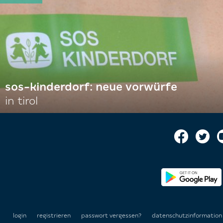
sos-kinderdorf: neue vorwürfe
in tirol
login
registrieren
passwort vergessen?
datenschutzinformatio