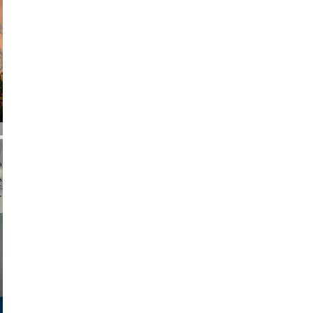
am avant
chmuth