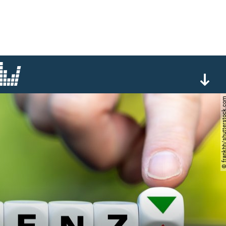
© frankhh/shuttersto