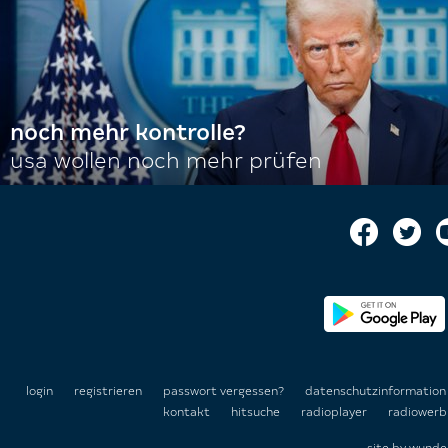
noch mehr kontrolle?
usa wollen noch mehr prüfen
login
registrieren
passwort vergessen?
datenschutzinformatio
kontakt
hitsuche
radioplayer
radiowerb