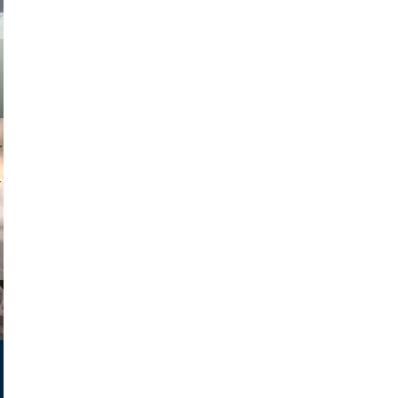
muephoto