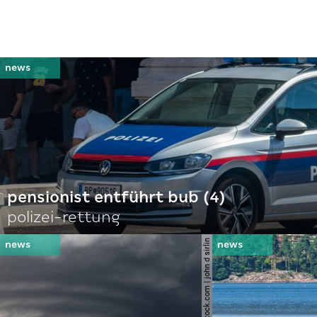
pensionist entführt bub (4)
polizei-rettung
© shutterstock.com | john d sirlin