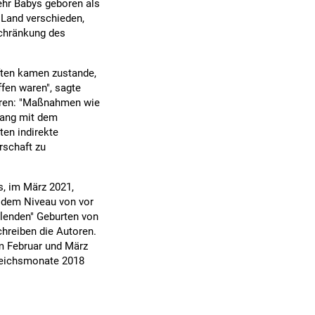
ehr Babys geboren als
Land verschieden,
schränkung des
ften kamen zustande,
ffen waren", sagte
toren: "Maßnahmen wie
hang mit dem
ten indirekte
rschaft zu
, im März 2021,
r dem Niveau von vor
hlenden" Geburten von
hreiben die Autoren.
im Februar und März
gleichsmonate 2018