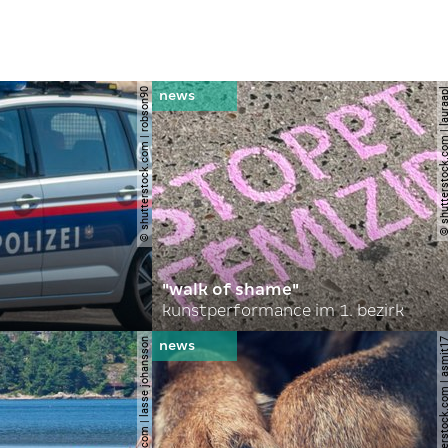
© shutterstock.com | robson90
© shutterstock.com | l
"walk of shame"
kunstperformance im 1. bezirk
© shutterstock.com | lasse johansson
© shutterstock.com | 