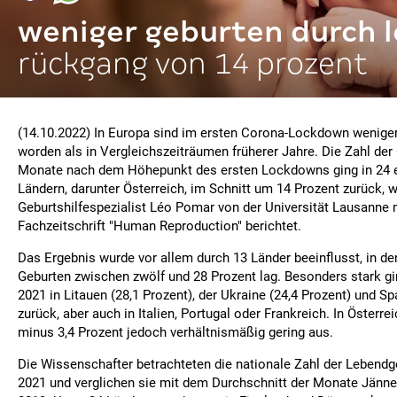
weniger geburten durch 
rückgang von 14 prozent
(14.10.2022) In Europa sind im ersten Corona-Lockdown wenige
worden als in Vergleichszeiträumen früherer Jahre. Die Zahl der
Monate nach dem Höhepunkt des ersten Lockdowns ging in 24 
Ländern, darunter Österreich, im Schnitt um 14 Prozent zurück, w
Geburtshilfespezialist Léo Pomar von der Universität Lausanne m
Fachzeitschrift "Human Reproduction" berichtet.
Das Ergebnis wurde vor allem durch 13 Länder beeinflusst, in d
Geburten zwischen zwölf und 28 Prozent lag. Besonders stark gi
2021 in Litauen (28,1 Prozent), der Ukraine (24,4 Prozent) und Sp
zurück, aber auch in Italien, Portugal oder Frankreich. In Österre
minus 3,4 Prozent jedoch verhältnismäßig gering aus.
Die Wissenschafter betrachteten die nationale Zahl der Lebend
2021 und verglichen sie mit dem Durchschnitt der Monate Jänne