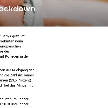
lockdown
r Babys gezeugt
 Geburten neun
europäischen
ie der
it Kollegen in der
enen der Rückgang der
ng die Zahl im Jänner
anien (23,5 Prozent)
ich fiel das Minus mit
geburten im Jänner
r 2018 und Jänner