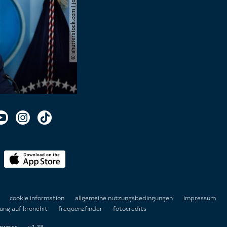
© shutterstock.com | joshua sukoff
n
cookie information
allgemeine nutzungsbedingungen
impressum
ung auf kronehit
frequenzfinder
fotocredits