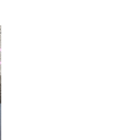
auraapl
asmit17