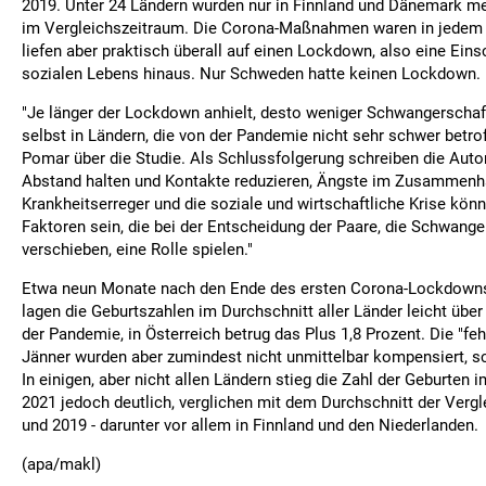
2019. Unter 24 Ländern wurden nur in Finnland und Dänemark m
im Vergleichszeitraum. Die Corona-Maßnahmen waren in jedem 
liefen aber praktisch überall auf einen Lockdown, also eine Ein
sozialen Lebens hinaus. Nur Schweden hatte keinen Lockdown.
"Je länger der Lockdown anhielt, desto weniger Schwangerscha
selbst in Ländern, die von der Pandemie nicht sehr schwer betro
Pomar über die Studie. Als Schlussfolgerung schreiben die Au
Abstand halten und Kontakte reduzieren, Ängste im Zusammen
Krankheitserreger und die soziale und wirtschaftliche Krise könn
Faktoren sein, die bei der Entscheidung der Paare, die Schwange
verschieben, eine Rolle spielen."
Etwa neun Monate nach den Ende des ersten Corona-Lockdowns
lagen die Geburtszahlen im Durchschnitt aller Länder leicht übe
der Pandemie, in Österreich betrug das Plus 1,8 Prozent. Die "fe
Jänner wurden aber zumindest nicht unmittelbar kompensiert, sc
In einigen, aber nicht allen Ländern stieg die Zahl der Geburten 
2021 jedoch deutlich, verglichen mit dem Durchschnitt der Ver
und 2019 - darunter vor allem in Finnland und den Niederlanden.
(apa/makl)