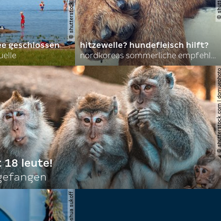
ee geschlossen
hitzewelle? hundefleisch hilft?
uelle
nordkoreas sommerliche empfehlungen
© shutterstock.com | do
t 18 leute!
ngefangen