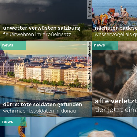
unwetter verwüsten salzburg
nächster bades
feuerwehren im großeinsatz
wasservögel als q
© shutterstock.com | alexanton
affe verletz
dürre: tote soldaten gefunden
tier jetzt ei
wehrmachtssoldaten in donau