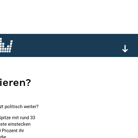
ieren?
t politisch weiter?
pitze mit rund 33
uste einstecken
 Prozent ihr
 die