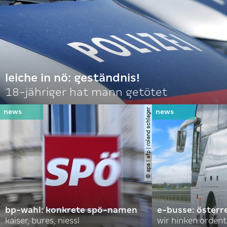
leiche in nö: geständnis!
18-jähriger hat mann getötet
© apa | afp | roland schlager
bp-wahl: konkrete spö-namen
e-busse: österr
kaiser, bures, niessl
wir hinken ordent