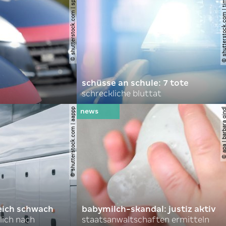
© shutterstock.com | spitzi-foto
© shutterstock.com | tim
schüsse an schule: 7 tote
schreckliche bluttat
© shutterstock.com | aappp
© apa | barbara 
eich schwach
babymilch-skandal: justiz aktiv
lich nach
staatsanwaltschaften ermitteln