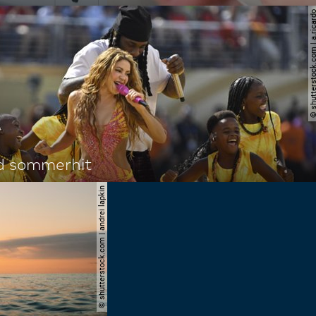
© shutterstock.com | a.
d sommerhit
© shutterstock.com | andrei lapkin