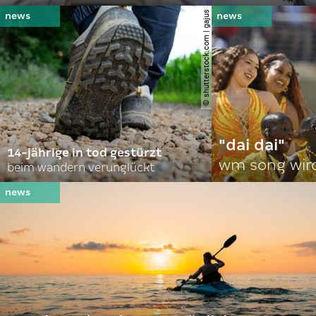
© shutterstock.com | gajus
"dai dai"
14-jährige in tod gestürzt
wm song wir
beim wandern verunglückt