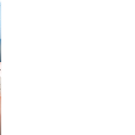
 freitag
gindl