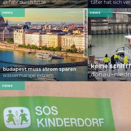
gefahr durch hitze
täter hat sich ve
© shutterstock.com | alexanton
keine schiff
budapest muss strom sparen
donau-niedr
wassermangel extrem