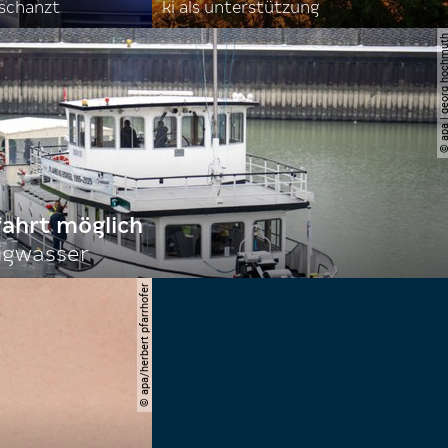
rschanzt
ki als unterstützung
© apa | georg ho
fahrt möglich
igwasser
© apa/herbert pfarrhofer