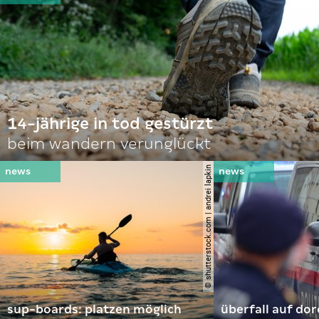
14-jährige in tod gestürzt
beim wandern verunglückt
© shutterstock.com | andrei lapkin
sup-boards: platzen möglich
überfall auf d