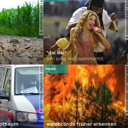
© shutterstock.com | gajus
© shutterstock.com | a.
"dai dai"
wm song wird sommerhit
© spitzi-foto / shutterstock.com
© shutterstock.com | ad
orotheum
waldbrände früher erkennen